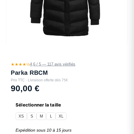
★★★★½
4,6 / 5 — 117 avis vérifiés
Parka RBCM
Prix TTC · Livraison offerte dès 75€
90,00
€
Sélectionner la taille
XS
S
M
L
XL
Expédition sous 10 à 15 jours