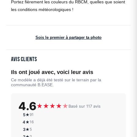
Portez fièrement les couleurs du RBCM, quelles que soient
les conditions météorologiques !
Sois le premier à partager ta photo
Avis clients
Ils ont joué avec, voici leur avis
Ce modèle a déjà été testé sur le terrain par la
communauté B.EASE.
4.6
★
★
★
★
★
Basé sur 117 avis
5★
91
4★
16
3★
5
2★
2