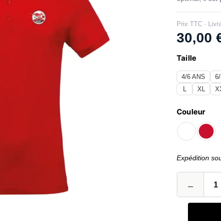
Prix TTC · Livr
30,00
Taille
4/6 ANS
6
L
XL
X
Couleur
Expédition so