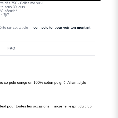
erte dès 75€ · Colissimo suivi
its sous 30 jours
0% sécurisé
e 7j/7
lité sur cet article —
connecte-toi pour voir ton montant
FAQ
c ce polo conçu en 100% coton peigné. Alliant style
 pour toutes les occasions, il incarne l’esprit du club