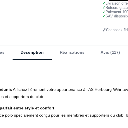
✓
Livraison off
✓
Retours gratu
✓
Paiement 10
✓
SAV disponibl
🏀
Cashback fidé
es
Description
Réalisations
Avis (117)
 réunis
Affichez fièrement votre appartenance à l’AS Horbourg-Wihr ave
res et supporters du club.
parfait entre style et confort
polo spécialement conçu pour les membres et supporters du club. Idéal