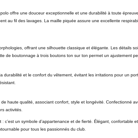
lo offre une douceur exceptionnelle et une durabilité à toute épreuve.
nt au fil des lavages. La maille piquée assure une excellente respirabil
rphologies, offrant une silhouette classique et élégante. Les détails s
tte de boutonnage à trois boutons ton sur ton permet un ajustement per
 durabilité et le confort du vêtement, évitant les irritations pour un po
ésistant.
 de haute qualité, associant confort, style et longévité. Confectionné ave
s activités.
 c’est un symbole d’appartenance et de fierté. Élégant, confortable et d
tournable pour tous les passionnés du club.