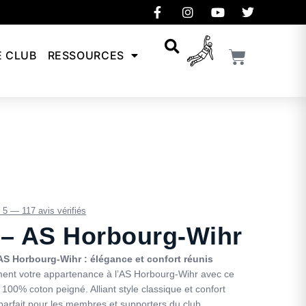
E CLUB
RESSOURCES
/ 5 — 117 avis vérifiés
 – AS Horbourg-Wihr
’AS Horbourg-Wihr : élégance et confort réunis
ement votre appartenance à l’AS Horbourg-Wihr avec ce
100% coton peigné. Alliant style classique et confort
t parfait pour les membres et supporters du club.