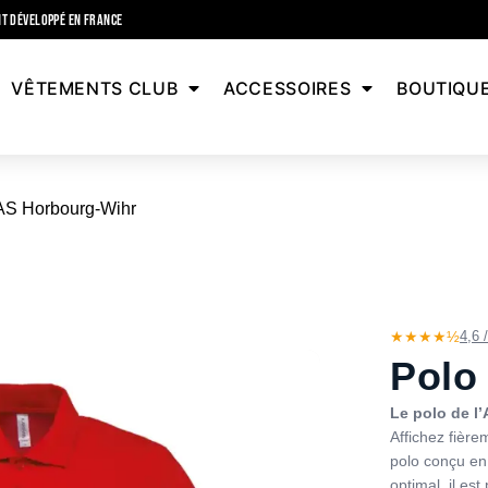
T DÉVELOPPÉ EN FRANCE
VÊTEMENTS CLUB
ACCESSOIRES
BOUTIQU
AS Horbourg-Wihr
★★★★½
4,6 
Polo
Le polo de l
Affichez fièr
polo conçu en 
optimal, il es