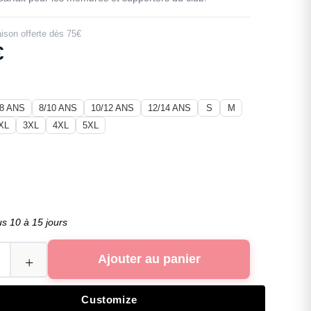
aison offerte dès 75€
€
/8 ANS
8/10 ANS
10/12 ANS
12/14 ANS
S
M
XL
3XL
4XL
5XL
us 10 à 15 jours
Ajouter au panier
Customize