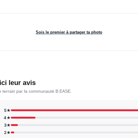
Sois le premier à partager ta photo
ici leur avis
le terrain par la communauté B.EASE.
5★
4★
3★
2★