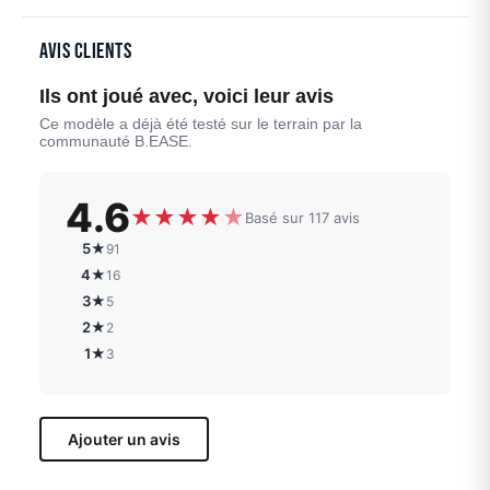
Avis clients
Ils ont joué avec, voici leur avis
Ce modèle a déjà été testé sur le terrain par la
communauté B.EASE.
4.6
★
★
★
★
★
Basé sur 117 avis
5★
91
4★
16
3★
5
2★
2
1★
3
Ajouter un avis