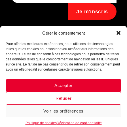
Je m'inscris
Assistant B.EASE
Gérer le consentement
● En ligne
Pour offrir les meilleures expériences, nous utilisons des technologies
telles que les cookies pour stocker et/ou accéder aux informations des
appareils. Le fait de consentir à ces technologies nous permettra de traiter
des données telles que le comportement de navigation ou les ID uniques
sur ce site. Le fait de ne pas consentir ou de retirer son consentement peut
avoir un effet négatif sur certaines caractéristiques et fonctions.
Accepter
Messenger
·
Instagram
Refuser
Voir les préférences
1
Politique de cookies
Déclaration de confidentialité