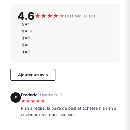
4.6
★
★
★
★
★
Basé sur 117 avis
5★
91
4★
16
3★
5
2★
2
1★
3
Ajouter un avis
Frederic
21 janvier 2026
F
★★★★★
Rien a redire, la paire de basket achetee n a rien a
envier aux marques connues.