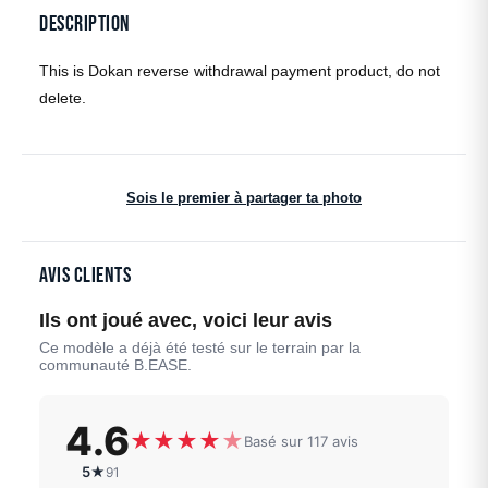
Description
This is Dokan reverse withdrawal payment product, do not
delete.
Sois le premier à partager ta photo
Avis clients
Ils ont joué avec, voici leur avis
Ce modèle a déjà été testé sur le terrain par la
communauté B.EASE.
4.6
★
★
★
★
★
Basé sur 117 avis
5★
91