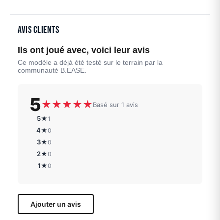
Avis clients
Ils ont joué avec, voici leur avis
Ce modèle a déjà été testé sur le terrain par la
communauté B.EASE.
5
★
★
★
★
★
Basé sur 1 avis
5★
1
4★
0
3★
0
2★
0
1★
0
Ajouter un avis