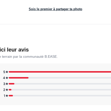
Sois le premier à partager ta photo
ici leur avis
le terrain par la communauté B.EASE.
5★
4★
3★
2★
1★