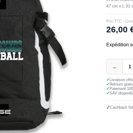
47 cm x L 31 
Prix TTC · Livr
26,00
Expédition s
✓
Livraison off
✓
Retours gratu
✓
Paiement 10
✓
SAV disponibl
🏀
Cashback fidé