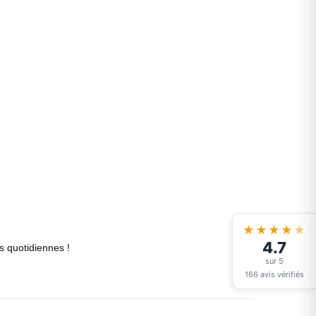
★★★★
★
4.7
s quotidiennes !
sur 5
166 avis vérifiés