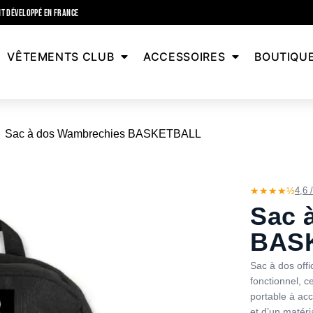
T DÉVELOPPÉ EN FRANCE
VÊTEMENTS CLUB
ACCESSOIRES
BOUTIQU
Sac à dos Wambrechies BASKETBALL
★★★★½
4,6 
Sac 
BAS
Sac à dos off
fonctionnel, 
portable à acc
et d’un matéri