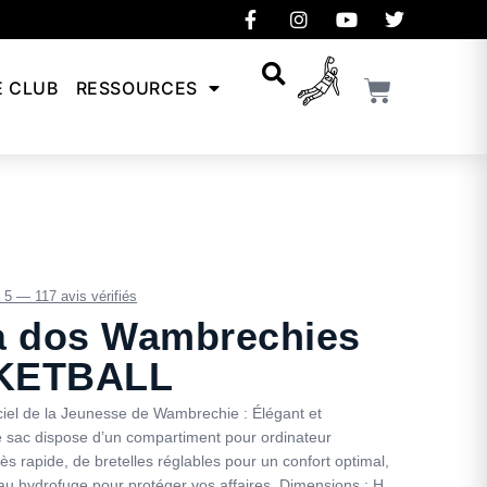
E CLUB
RESSOURCES
/ 5 — 117 avis vérifiés
à dos Wambrechies
KETBALL
iciel de la Jeunesse de Wambrechie : Élégant et
ce sac dispose d’un compartiment pour ordinateur
ès rapide, de bretelles réglables pour un confort optimal,
au hydrofuge pour protéger vos affaires. Dimensions : H