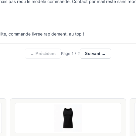
 mais pas recu le modele commande. Contact par mail reste sans rep
lite, commande livree rapidement, au top !
Page
1
/ 2
← Précédent
Suivant →