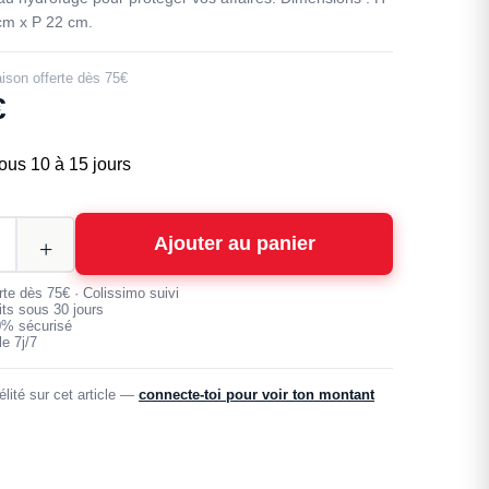
cm x P 22 cm.
aison offerte dès 75€
€
ous 10 à 15 jours
Ajouter au panier
erte dès 75€ · Colissimo suivi
its sous 30 jours
0% sécurisé
e 7j/7
lité sur cet article —
connecte-toi pour voir ton montant