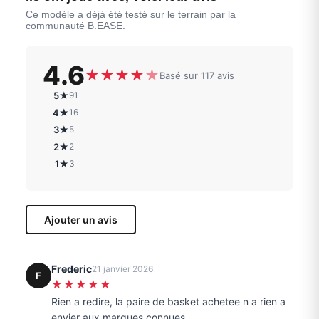
Ce modèle a déjà été testé sur le terrain par la
communauté B.EASE.
4.6
★
★
★
★
★
Basé sur 117 avis
5★
91
4★
16
3★
5
2★
2
1★
3
Ajouter un avis
Frederic
21 janvier 2026
F
★★★★★
Rien a redire, la paire de basket achetee n a rien a
envier aux marques connues.