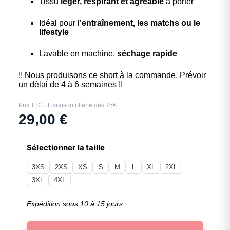
Tissu
léger, respirant et agréable
à porter
Idéal pour l’
entraînement, les matchs ou le
lifestyle
Lavable en machine,
séchage rapide
!! Nous produisons ce short à la commande. Prévoir
un délai de 4 à 6 semaines !!
Prix TTC · Livraison offerte dès 75€
29,00
€
Sélectionner la taille
3XS
2XS
XS
S
M
L
XL
2XL
3XL
4XL
Expédition sous 10 à 15 jours