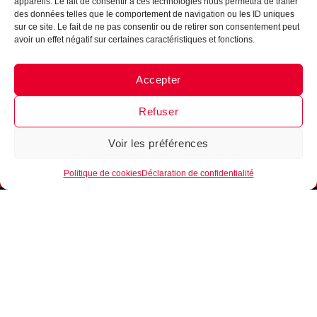
appareils. Le fait de consentir à ces technologies nous permettra de traiter
des données telles que le comportement de navigation ou les ID uniques
sur ce site. Le fait de ne pas consentir ou de retirer son consentement peut
avoir un effet négatif sur certaines caractéristiques et fonctions.
Accepter
Messenger
·
Instagram
Refuser
Voir les préférences
1
Politique de cookies
Déclaration de confidentialité