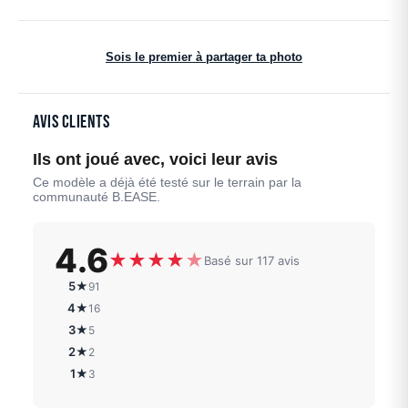
Sois le premier à partager ta photo
Avis clients
Ils ont joué avec, voici leur avis
Ce modèle a déjà été testé sur le terrain par la
communauté B.EASE.
4.6
★
★
★
★
★
Basé sur 117 avis
5★
91
4★
16
3★
5
2★
2
1★
3