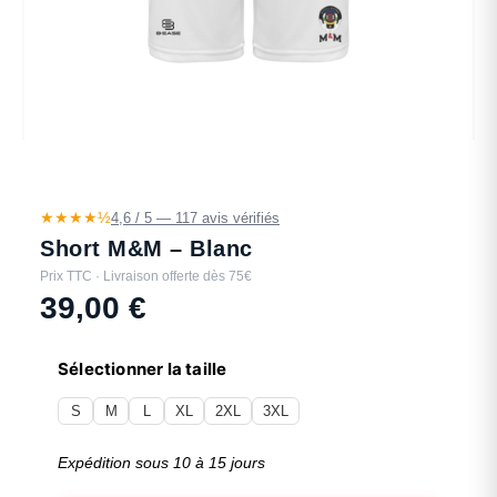
★★★★½
4,6 / 5 — 117 avis vérifiés
Short M&M – Blanc
Prix TTC · Livraison offerte dès 75€
39,00
€
Sélectionner la taille
S
M
L
XL
2XL
3XL
Expédition sous 10 à 15 jours