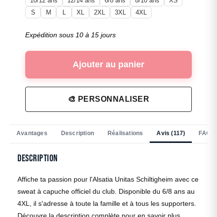
10/12 ans
12/14 ans
6/8 ans
8/10 ans
XS
S
M
L
XL
2XL
3XL
4XL
Expédition sous 10 à 15 jours
Ajouter au panier
🎨 PERSONNALISER
Avantages
Description
Réalisations
Avis (117)
FAQ
Description
Affiche ta passion pour l'Alsatia Unitas Schiltigheim avec ce
sweat à capuche officiel du club. Disponible du 6/8 ans au
4XL, il s'adresse à toute la famille et à tous les supporters.
Découvre la description complète pour en savoir plus.