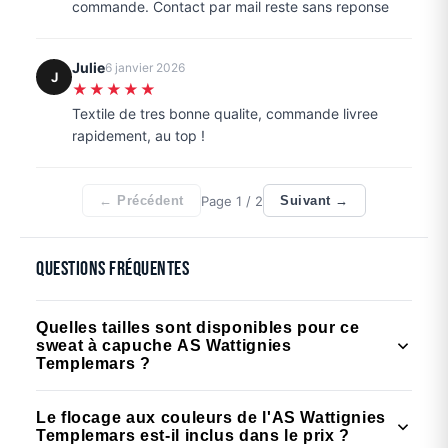
commande. Contact par mail reste sans reponse
Julie
6 janvier 2026
J
★★★★★
Textile de tres bonne qualite, commande livree
rapidement, au top !
Page
1
/ 2
← Précédent
Suivant →
Questions fréquentes
Quelles tailles sont disponibles pour ce
sweat à capuche AS Wattignies
Templemars ?
Le sweat est disponible en tailles enfant (6/8 ans,
Le flocage aux couleurs de l'AS Wattignies
8/10 ans, 10/12 ans, 12/14 ans) et en tailles adulte
Templemars est-il inclus dans le prix ?