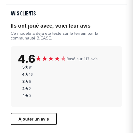
Avis clients
Ils ont joué avec, voici leur avis
Ce modèle a déjà été testé sur le terrain par la
communauté B.EASE.
4.6
★
★
★
★
★
Basé sur 117 avis
5★
91
4★
16
3★
5
2★
2
1★
3
Ajouter un avis