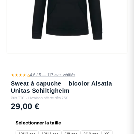
★★★★½
4,6 / 5 — 117 avis vérifiés
Sweat à capuche – bicolor Alsatia
Unitas Schiltigheim
Prix TTC · Livraison offerte dès 75€
29,00
€
Sélectionner la taille