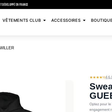
T DÉVELOPPÉ EN FRANCE
VÊTEMENTS CLUB
ACCESSOIRES
BOUTIQU
BWILLER
★★★★½
4,6 
Swea
GUE
Optez pour le 
engagement r