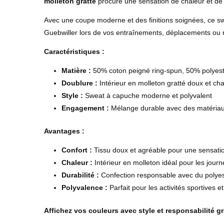
molleton gratté
procure une sensation de chaleur et de co
Avec une coupe moderne et des finitions soignées, ce swea
Guebwiller lors de vos entraînements, déplacements ou
Caractéristiques :
Matière :
50% coton peigné ring-spun, 50% polyest
Doublure :
Intérieur en molleton gratté doux et ch
Style :
Sweat à capuche moderne et polyvalent
Engagement :
Mélange durable avec des matériau
Avantages :
Confort :
Tissu doux et agréable pour une sensatio
Chaleur :
Intérieur en molleton idéal pour les journ
Durabilité :
Confection responsable avec du polyes
Polyvalence :
Parfait pour les activités sportives 
Affichez vos couleurs avec style et responsabilité g