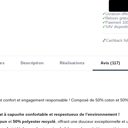
✓
Livraison off
✓
Retours gratu
✓
Paiement 10
✓
SAV disponibl
🏀
Cashback fidé
es
Description
Réalisations
Avis (117)
ant confort et engagement responsable ! Composé de 50% coton et 50% p
at à capuche confortable et respectueux de l’environnement !
spun
et
50% polyester recyclé
, offrant une douceur exceptionnelle et