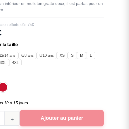
un intérieur en molleton gratté doux, il est parfait pour un
en.
aison offerte dès 75€
€
 la taille
12/14 ans
6/8 ans
8/10 ans
XS
S
M
L
3XL
4XL
us 10 à 15 jours
Ajouter au panier