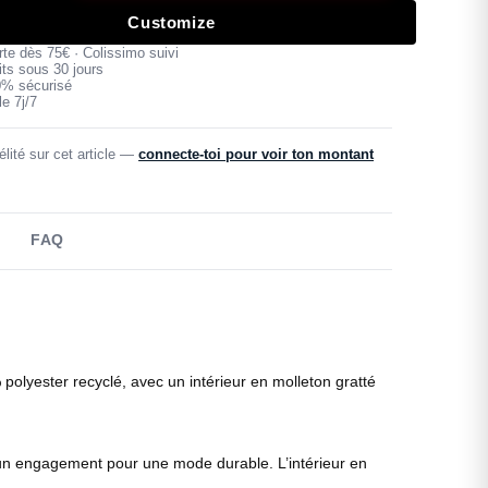
Customize
erte dès 75€ · Colissimo suivi
its sous 30 jours
0% sécurisé
e 7j/7
lité sur cet article —
connecte-toi pour voir ton montant
FAQ
olyester recyclé, avec un intérieur en molleton gratté
 un engagement pour une mode durable. L’intérieur en