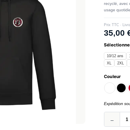
recyclé, avec 
usage quotidi
Prix TTC · Livr
35,00
Sélectionner
10/12 ans
XL
2XL
Couleur
Expédition so