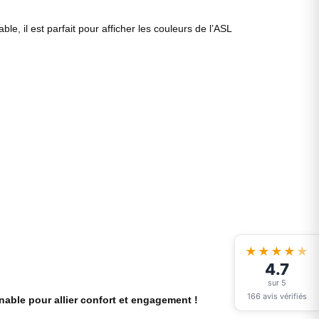
, il est parfait pour afficher les couleurs de l’ASL
★★★★
★
4.7
sur 5
166 avis vérifiés
nable pour allier confort et engagement !