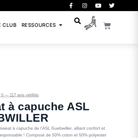
E CLUB
RESSOURCES
/ 5 — 117 avis vérifiés
t à capuche ASL
BWILLER
sweat à capuche de l’ASL Guebwiller, alliant confort et
esponsable ! Composé de 50% coton et 50% polyester