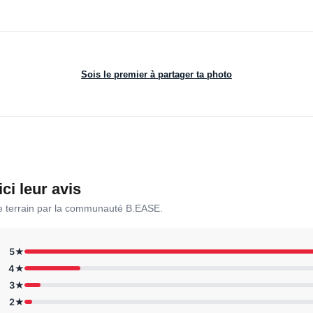
Sois le premier à partager ta photo
ici leur avis
le terrain par la communauté B.EASE.
5★
4★
3★
2★