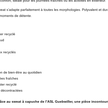
nfort, idéale pour les journées fraîches ou les activités en extérieur.
t s’adapte parfaitement à toutes les morphologies. Polyvalent et durable
 moments de détente.
er recyclé
aud
x recyclés
n de bien-être au quotidien
ées fraîches
ter recyclé
et décontractées
râce au sweat à capuche de l’ASL Guebwiller, une pièce incontour