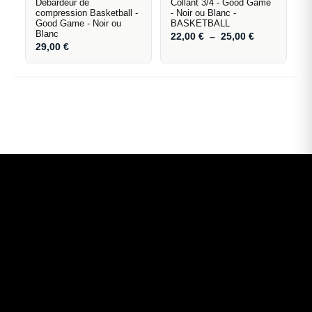
Débardeur de
Collant 3/4 - Good Game
compression Basketball -
- Noir ou Blanc -
Good Game - Noir ou
BASKETBALL
Blanc
22,00
€
–
25,00
€
29,00
€