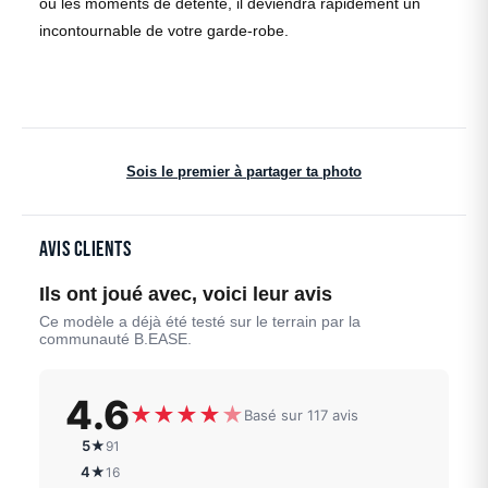
ou les moments de détente, il deviendra rapidement un
incontournable de votre garde-robe.
Sois le premier à partager ta photo
Avis clients
Ils ont joué avec, voici leur avis
Ce modèle a déjà été testé sur le terrain par la
communauté B.EASE.
4.6
★
★
★
★
★
Basé sur 117 avis
5★
91
4★
16