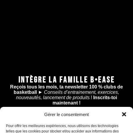
INTÈGRE LA FAMILLE B•EASE
Reçois tous les mois, ta newsletter 100 % clubs de
basketball
►
Conseils d’entrainement, exercices,
nouveautés, lancement de produits
!
Inscrits-toi
maintenant !
Gérer le consentement
Assistant B.EASE
● En ligne
Pour offrir les meilleures expériences, nous utilisons des technologies
telles que les cookies pour stocker et/ou accéder aux informations des