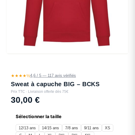
★★★★½
4,6 / 5 — 117 avis vérifiés
Sweat à capuche BIG – BCKS
Prix TTC · Livraison offerte dès 75€
30,00
€
Sélectionner la taille
12/13 ans
14/15 ans
7/8 ans
9/11 ans
XS