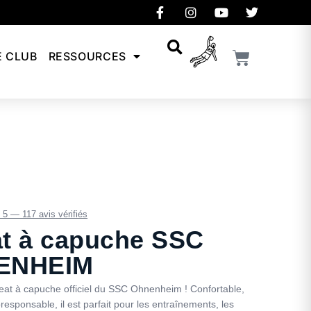
E CLUB
RESSOURCES
/ 5 — 117 avis vérifiés
t à capuche SSC
ENHEIM
eat à capuche officiel du SSC Ohnenheim ! Confortable,
responsable, il est parfait pour les entraînements, les