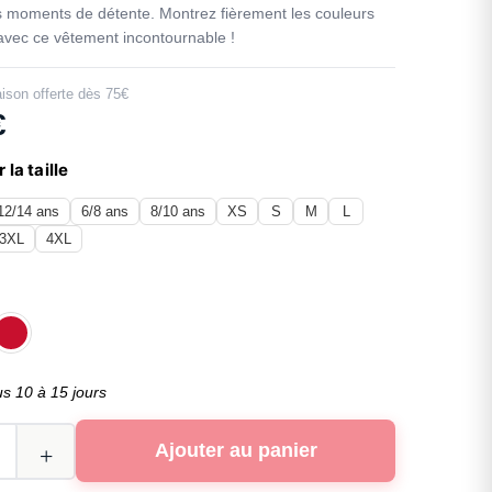
 moments de détente. Montrez fièrement les couleurs
 avec ce vêtement incontournable !
aison offerte dès 75€
€
 la taille
12/14 ans
6/8 ans
8/10 ans
XS
S
M
L
3XL
4XL
us 10 à 15 jours
Ajouter au panier