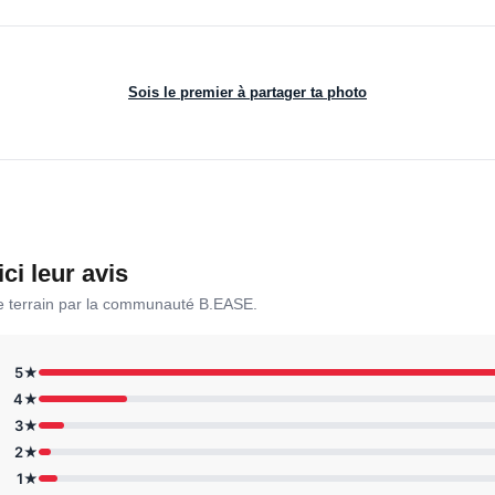
Sois le premier à partager ta photo
ici leur avis
le terrain par la communauté B.EASE.
5★
4★
3★
2★
1★