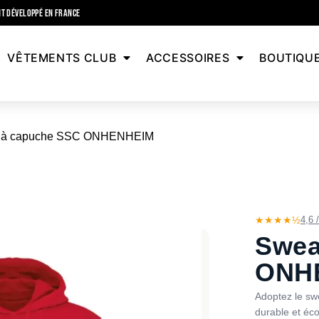
T DÉVELOPPÉ EN FRANCE
VÊTEMENTS CLUB
ACCESSOIRES
BOUTIQU
 à capuche SSC ONHENHEIM
★★★★½
4,6 
Swea
ONH
Adoptez le sw
durable et éco