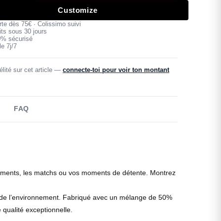
Customize
erte dès 75€ · Colissimo suivi
its sous 30 jours
0% sécurisé
e 7j/7
lité sur cet article —
connecte-toi pour voir ton montant
FAQ
înements, les matchs ou vos moments de détente. Montrez
t de l’environnement. Fabriqué avec un mélange de 50%
qualité exceptionnelle.