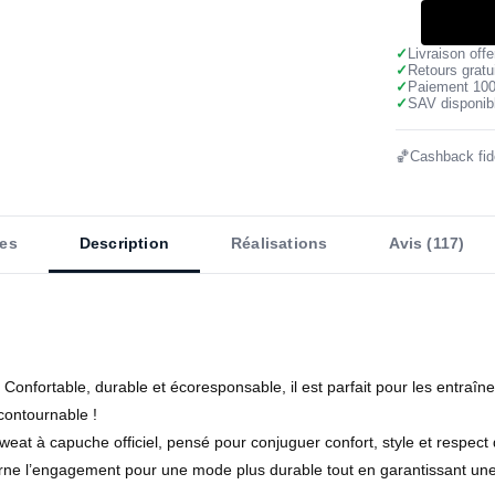
✓
Livraison off
✓
Retours gratu
✓
Paiement 10
✓
SAV disponibl
🏀
Cashback fidé
es
Description
Réalisations
Avis (117)
Confortable, durable et écoresponsable, il est parfait pour les entra
contournable !
t à capuche officiel, pensé pour conjuguer confort, style et respec
rne l’engagement pour une mode plus durable tout en garantissant une 