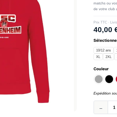
matchs ou vos
de votre club
Prix TTC · Livr
40,00
Sélectionner
10/12 ans
XL
2XL
Couleur
Expédition so