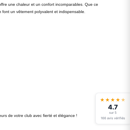
offre une chaleur et un confort incomparables. Que ce
 font un vêtement polyvalent et indispensable.
★★★★
★
4.7
sur 5
urs de votre club avec fierté et élégance !
166 avis vérifiés