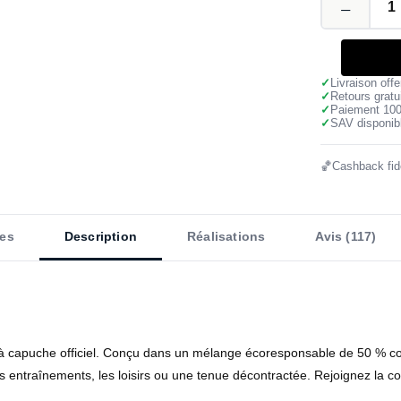
✓
Livraison off
✓
Retours gratu
✓
Paiement 10
✓
SAV disponibl
🏀
Cashback fidé
es
Description
Réalisations
Avis (117)
capuche officiel. Conçu dans un mélange écoresponsable de 50 % coton e
r les entraînements, les loisirs ou une tenue décontractée. Rejoignez la