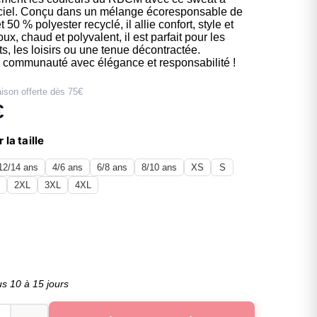
iciel. Conçu dans un mélange écoresponsable de
 50 % polyester recyclé, il allie confort, style et
oux, chaud et polyvalent, il est parfait pour les
s, les loisirs ou une tenue décontractée.
 communauté avec élégance et responsabilité !
aison offerte dès 75€
€
 la taille
12/14 ans
4/6 ans
6/8 ans
8/10 ans
XS
S
L
2XL
3XL
4XL
us 10 à 15 jours