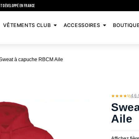
T DÉVELOPPÉ EN FRANCE
VÊTEMENTS CLUB
ACCESSOIRES
BOUTIQU
Sweat à capuche RBCM Aile
★★★★½
4,6 
Swea
Aile
Affichez fiè