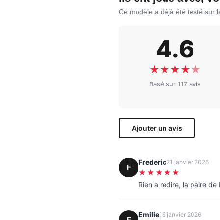
Ce modèle a déjà été testé sur 
4.6
★
★
★
★
★
Basé sur 117 avis
Ajouter un avis
Frederic
21 janvier 2026
F
★★★★★
Rien a redire, la paire d
Emilie
16 janvier 2026
E