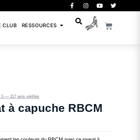
E CLUB
RESSOURCES
/ 5 — 117 avis vérifiés
t à capuche RBCM
rement les couleurs du RBCM avec ce sweat à