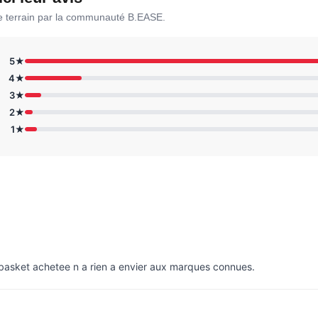
le terrain par la communauté B.EASE.
5★
4★
3★
2★
1★
e basket achetee n a rien a envier aux marques connues.