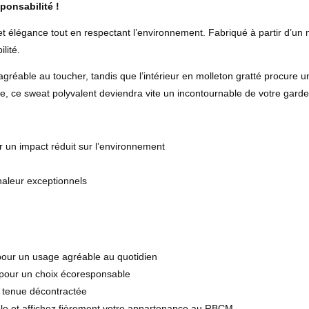
onsabilité !
t et élégance tout en respectant l’environnement. Fabriqué à partir d
lité.
agréable au toucher, tandis que l’intérieur en molleton gratté procure 
, ce sweat polyvalent deviendra vite un incontournable de votre garde
r un impact réduit sur l’environnement
haleur exceptionnels
 pour un usage agréable au quotidien
 pour un choix écoresponsable
ne tenue décontractée
le et affichez fièrement votre appartenance au RBCM