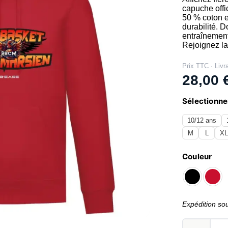
capuche off
50 % coton et
durabilité. D
entraînement
Rejoignez la
Prix TTC · Livr
28,00
Sélectionner
10/12 ans
M
L
X
Couleur
Expédition so