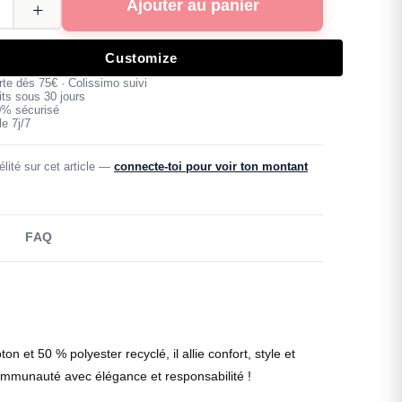
Ajouter au panier
Customize
erte dès 75€ · Colissimo suivi
its sous 30 jours
0% sécurisé
e 7j/7
lité sur cet article —
connecte-toi pour voir ton montant
FAQ
t 50 % polyester recyclé, il allie confort, style et
 communauté avec élégance et responsabilité !