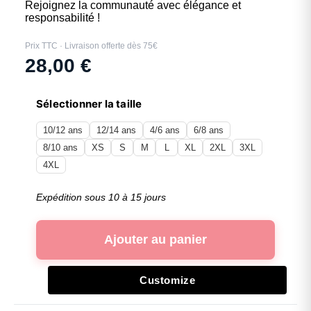
Rejoignez la communauté avec élégance et
responsabilité !
Prix TTC · Livraison offerte dès 75€
28,00
€
Sélectionner la taille
10/12 ans
12/14 ans
4/6 ans
6/8 ans
8/10 ans
XS
S
M
L
XL
2XL
3XL
4XL
Expédition sous 10 à 15 jours
Ajouter au panier
Customize