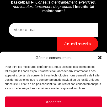
basketball
►
Conseils d’entrainement, exercices,
nouveautés, lancement de produits
!
Inscrits-toi
maintenant !
Je m'inscris
Assistant B.EASE
Gérer le consentement
● En ligne
Pour offrir les meilleures expériences, nous utilisons des technologies
telles que les cookies pour stocker et/ou accéder aux informations des
appareils. Le fait de consentir à ces technologies nous permettra de traiter
des données telles que le comportement de navigation ou les ID uniques
sur ce site. Le fait de ne pas consentir ou de retirer son consentement peut
avoir un effet négatif sur certaines caractéristiques et fonctions.
Accepter
Messenger
·
Instagram