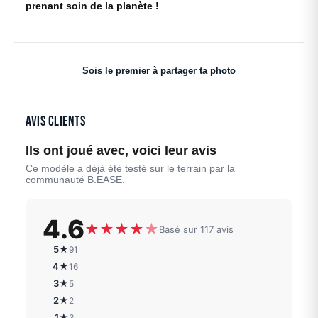
prenant soin de la planète !
Sois le premier à partager ta photo
Avis clients
Ils ont joué avec, voici leur avis
Ce modèle a déjà été testé sur le terrain par la
communauté B.EASE.
4.6
★
★
★
★
★
Basé sur 117 avis
5★
91
4★
16
3★
5
2★
2
1★
3