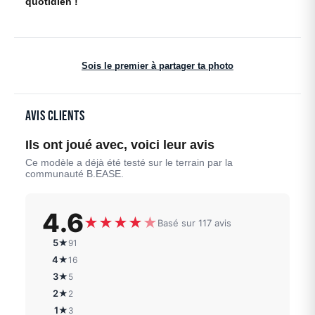
quotidien !
Sois le premier à partager ta photo
Avis clients
Ils ont joué avec, voici leur avis
Ce modèle a déjà été testé sur le terrain par la
communauté B.EASE.
4.6
★
★
★
★
★
Basé sur 117 avis
5★
91
4★
16
3★
5
2★
2
1★
3