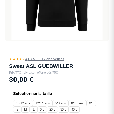
★★★★½
4,6 / 5 — 117 avis vérifiés
Sweat ASL GUEBWILLER
Prix TTC · Livraison offerte dès 75€
30,00
€
Sélectionner la taille
10/12 ans
12/14 ans
6/8 ans
8/10 ans
XS
S
M
L
XL
2XL
3XL
4XL