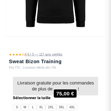
★★★★½
4,6 / 5 — 117 avis vérifiés
Sweat Bizon Training
Prix TTC · Livraison offerte dès 75€
Livraison gratuite pour les commandes
de plus de
!
75,00
€
Sélectionner la taille
S
M
L
XL
2XL
3XL
4XL