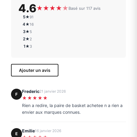
4.6
★
★
★
★
★
Basé sur 117 avis
5★
91
4★
16
3★
5
2★
2
1★
3
Ajouter un avis
Frederic
21 janvier 2026
F
★★★★★
Rien a redire, la paire de basket achetee n a rien a
envier aux marques connues.
Emilie
16 janvier 2026
E