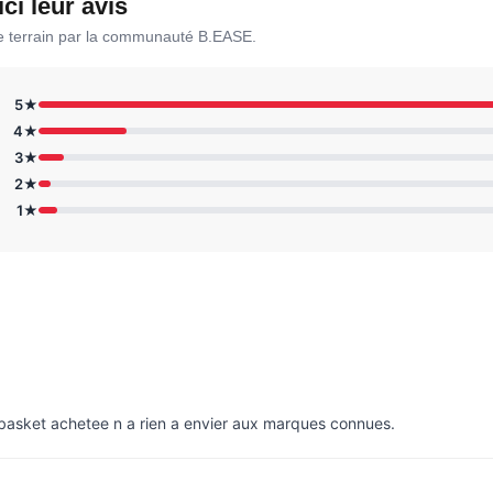
ici leur avis
le terrain par la communauté B.EASE.
5★
4★
3★
2★
1★
e basket achetee n a rien a envier aux marques connues.