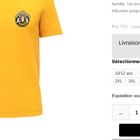
famille. Un in
tribunes jusqu
Prix TTC · Livr
Livraiso
Sélectionner
10/12 ans
2XL
3XL
Expédition so