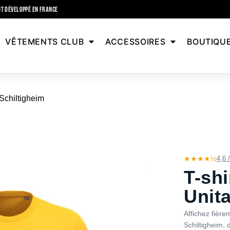
T DÉVELOPPÉ EN FRANCE
VÊTEMENTS CLUB
ACCESSOIRES
BOUTIQU
 Schiltigheim
★★★★½
4,6 
T-shi
Unit
Affichez fièrem
Schiltigheim, 