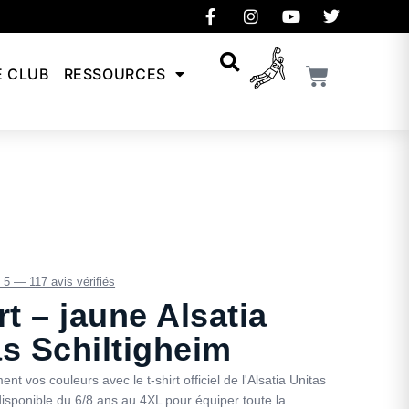
E CLUB
RESSOURCES
/ 5 — 117 avis vérifiés
rt – jaune Alsatia
as Schiltigheim
ent vos couleurs avec le t-shirt officiel de l'Alsatia Unitas
disponible du 6/8 ans au 4XL pour équiper toute la