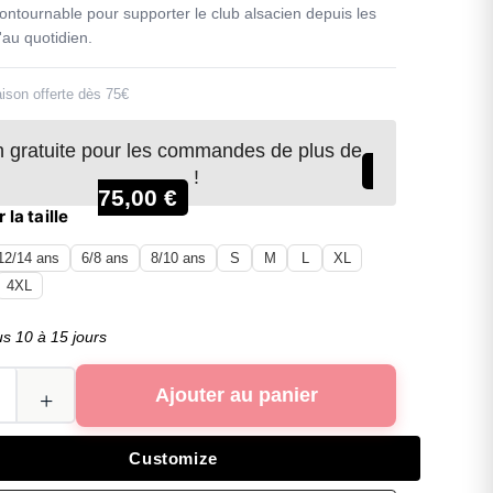
contournable pour supporter le club alsacien depuis les
'au quotidien.
aison offerte dès 75€
n gratuite pour les commandes de plus de
!
75,00
€
 la taille
12/14 ans
6/8 ans
8/10 ans
S
M
L
XL
4XL
us 10 à 15 jours
Ajouter au panier
Customize