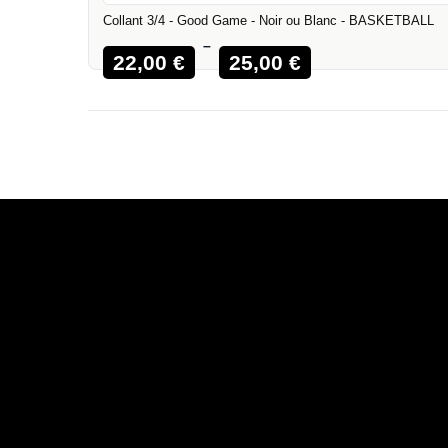
Collant 3/4 - Good Game - Noir ou Blanc - BASKETBALL
–
22,00
€
25,00
€