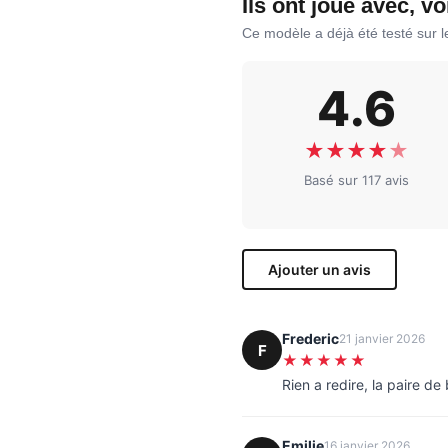
Ils ont joué avec, vo
Ce modèle a déjà été testé sur 
4.6
★
★
★
★
★
Basé sur 117 avis
Ajouter un avis
Frederic
21 janvier 2026
F
★★★★★
Rien a redire, la paire d
Emilie
16 janvier 2026