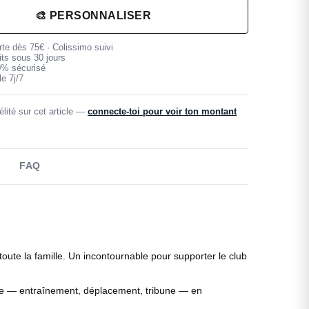
🎨 PERSONNALISER
erte dès 75€ · Colissimo suivi
its sous 30 jours
0% sécurisé
e 7j/7
lité sur cet article —
connecte-toi pour voir ton montant
FAQ
 toute la famille. Un incontournable pour supporter le club
sortie — entraînement, déplacement, tribune — en