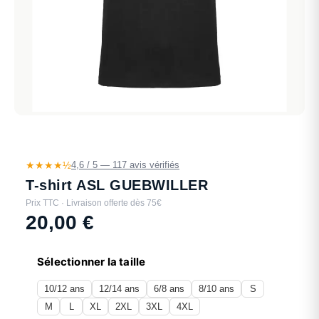
★★★★½
4,6 / 5 — 117 avis vérifiés
T-shirt ASL GUEBWILLER
Prix TTC · Livraison offerte dès 75€
20,00
€
Sélectionner la taille
10/12 ans
12/14 ans
6/8 ans
8/10 ans
S
M
L
XL
2XL
3XL
4XL