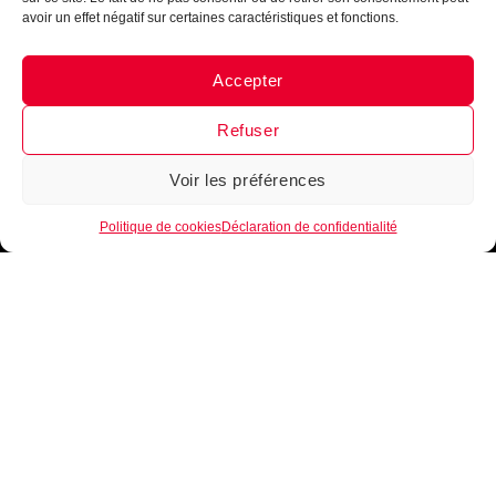
avoir un effet négatif sur certaines caractéristiques et fonctions.
Accepter
Messenger
·
Instagram
Refuser
Voir les préférences
1
Politique de cookies
Déclaration de confidentialité