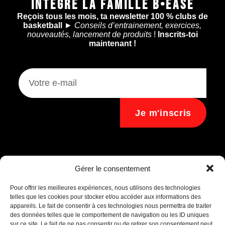
INTÈGRE LA FAMILLE B•EASE
Reçois tous les mois, ta newsletter 100 % clubs de
basketball
►
Conseils d’entrainement, exercices,
nouveautés, lancement de produits
!
Inscrits-toi
maintenant !
Je m'inscris
Assistant B.EASE
Gérer le consentement
● En ligne
Pour offrir les meilleures expériences, nous utilisons des technologies
telles que les cookies pour stocker et/ou accéder aux informations des
appareils. Le fait de consentir à ces technologies nous permettra de traiter
des données telles que le comportement de navigation ou les ID uniques
sur ce site. Le fait de ne pas consentir ou de retirer son consentement peut