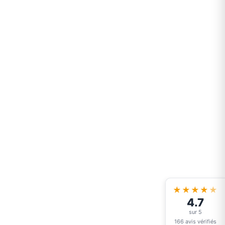
★★★★
★
4.7
sur 5
166 avis vérifiés