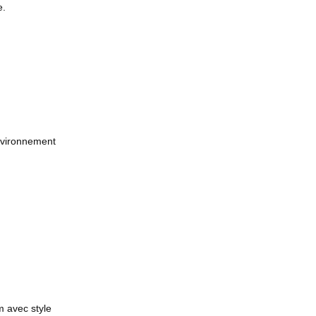
e.
nvironnement
m avec style