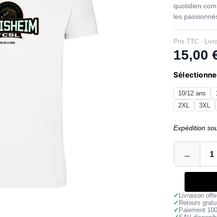
quotidien com
les passionnés
Prix TTC · Livr
15,00
Sélectionner
10/12 ans
2XL
3XL
Expédition so
✓
Livraison off
✓
Retours gratu
✓
Paiement 10