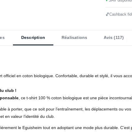
✓
SAV disponibl
🏀
Cashback fidé
es
Description
Réalisations
Avis (117)
rt officiel en coton biologique. Confortable, durable et stylé, il vous 
du club !
sponsable
, ce t-shirt 100 % coton biologique est une pièce incontourn
ble à porter, que ce soit pour l’entraînement, les déplacements ou vo
t en valeur l’identité du club.
 fièrement le Eguisheim tout en adoptant une mode plus durable. C’est p