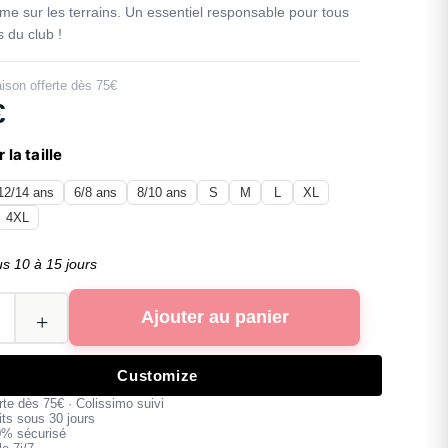
me sur les terrains. Un essentiel responsable pour tous
 du club !
aison offerte dès 75€
€
 la taille
12/14 ans
6/8 ans
8/10 ans
S
M
L
XL
4XL
us 10 à 15 jours
Ajouter au panier
Customize
erte dès 75€ · Colissimo suivi
its sous 30 jours
0% sécurisé