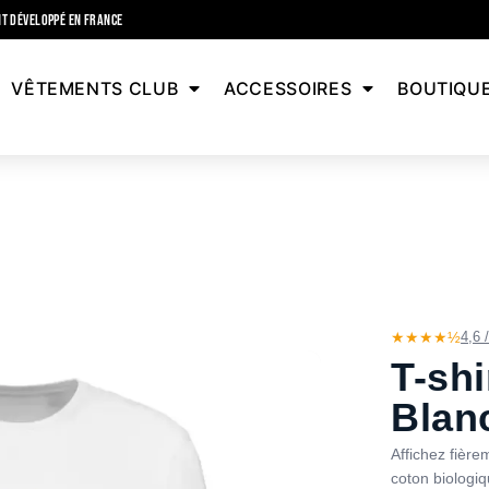
T DÉVELOPPÉ EN FRANCE
VÊTEMENTS CLUB
ACCESSOIRES
BOUTIQU
★★★★½
4,6 
T-shi
Blan
Affichez fière
coton biologiq