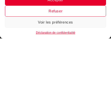
Messenger
·
Instagram
Refuser
Voir les préférences
1
Déclaration de confidentialité
B.EASE, une marque de Basketball Française.