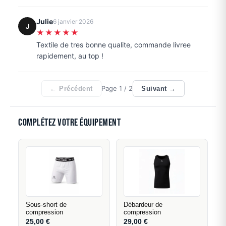
Julie
6 janvier 2026
J
★★★★★
Textile de tres bonne qualite, commande livree
rapidement, au top !
Page
1
/ 2
← Précédent
Suivant →
Complétez votre équipement
Sous-short de
Débardeur de
compression
compression
25,00
€
29,00
€