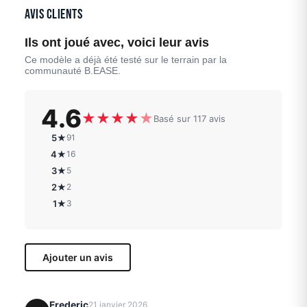
Avis clients
Ils ont joué avec, voici leur avis
Ce modèle a déjà été testé sur le terrain par la
communauté B.EASE.
4.6
★
★
★
★
★
Basé sur 117 avis
5★
91
4★
16
3★
5
2★
2
1★
3
Ajouter un avis
Frederic
21 janvier 2026