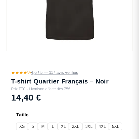
★★★★½
4,6 / 5 — 117 avis vérifiés
T-shirt Quartier Français – Noir
Prix TTC · Livraison offerte dès 75€
14,40
€
Taille
XS
S
M
L
XL
2XL
3XL
4XL
5XL