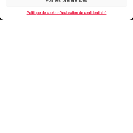
Voir les préférences
1
Politique de cookies
Déclaration de confidentialité
B.EASE, une marque de Basketball Française.