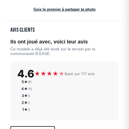
Sois le premier à partager ta photo
Avis clients
Ils ont joué avec, voici leur avis
Ce modèle a déjà été testé sur le terrain par la
communauté B.EASE.
4.6
★
★
★
★
★
Basé sur 117 avis
5★
91
4★
16
3★
5
2★
2
1★
3