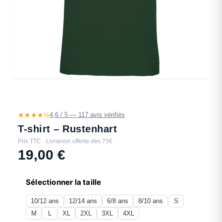
★★★★½
4,6 / 5 — 117 avis vérifiés
T-shirt – Rustenhart
Prix TTC · Livraison offerte dès 75€
19,00
€
Sélectionner la taille
10/12 ans
12/14 ans
6/8 ans
8/10 ans
S
M
L
XL
2XL
3XL
4XL