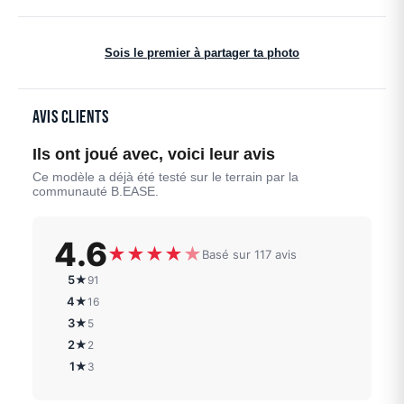
Sois le premier à partager ta photo
Avis clients
Ils ont joué avec, voici leur avis
Ce modèle a déjà été testé sur le terrain par la
communauté B.EASE.
4.6
★
★
★
★
★
Basé sur 117 avis
5★
91
4★
16
3★
5
2★
2
1★
3