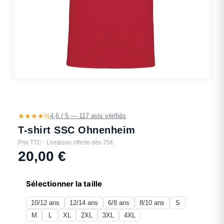
★★★★½
4,6 / 5 — 117 avis vérifiés
T-shirt SSC Ohnenheim
Prix TTC · Livraison offerte dès 75€
20,00
€
Sélectionner la taille
10/12 ans
12/14 ans
6/8 ans
8/10 ans
S
M
L
XL
2XL
3XL
4XL