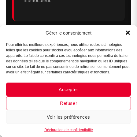
interlocuteur.
Assistant B.EASE
Gérer le consentement
● En ligne
Pour offrir les meilleures expériences, nous utilisons des technologies
telles que les cookies pour stocker et/ou accéder aux informations des
appareils. Le fait de consentir à ces technologies nous permettra de traiter
des données telles que le comportement de navigation ou les ID uniques
🗓️ Calendrier et
délais
à
sur ce site. Le fait de ne pas consentir ou de retirer son consentement peut
avoir un effet négatif sur certaines caractéristiques et fonctions.
respecter
Accepter
Messenger
·
Instagram
Refuser
Sept. – Déc.
Voir les préférences
Dépôt des dossiers municipaux
1
Les collectivités locales ouvrent généralement
Déclaration de confidentialité
leurs appels à subventions entre septembre et