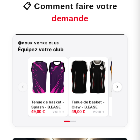
📋 Comment faire votre
demande
POUR VOTRE CLUB
Équipez votre club
Tenue de basket -
Tenue de basket -
Tenue de baske
Splash - B.EASE
Claw - B.EASE
Griffe - B.EASE
49,00
€
49,00
€
49,00
€
VOIR →
VOIR →
VOI