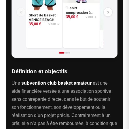
T-shirt
compression à
Short de basket
35,00
€
manches longues
VOIR →
VENICE BEACH
basketball - Good
35,00
€
VOIR →
Game - Noir ou
Blanc
T-shirt de
compression
29,00
€
basketball - G
VOI
Game - Noir ou
Blanc
Définition et objectifs
Une
subvention club basket amateur
est une
aide financière versée à une association sportive
sans contrepartie directe, dans le but de soutenir
son fonctionnement, son développement ou la
réalisation d’un projet précis. Contrairement à un
prêt, elle n’a pas à être remboursée, à condition que