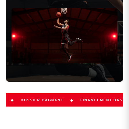
OSSIER GAGNANT
◆
FINANCEMENT BASKET
◆
A