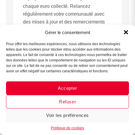
chaque euro collecté. Relancez
régulièrement votre communauté avec
des mises à jour et des remerciements
Assistant B.EASE
publics.
Gérer le consentement
● En ligne
Pour offrir les meilleures expériences, nous utilisons des technologies
telles que les cookies pour stocker et/ou accéder aux informations des
appareils. Le fait de consentir à ces technologies nous permettra de traiter
des données telles que le comportement de navigation ou les ID uniques
sur ce site. Le fait de ne pas consentir ou de retirer son consentement peut
avoir un effet négatif sur certaines caractéristiques et fonctions.
Mobiliser votre communauté
Accepter
Messenger
·
Instagram
Facebook, Instagram et TikTok offrent des
formats variés pour engager votre
Refuser
communauté : stories quotidiennes de
progression vers l’objectif, posts de
Voir les préférences
1
remerciements, coulisses des préparatifs,
Politique de cookies
défis viraux impliquant joueurs et