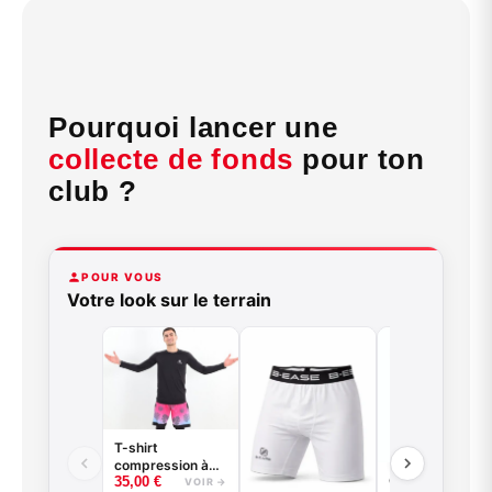
Pourquoi lancer une
collecte de fonds
pour ton
club ?
POUR VOUS
Votre look sur le terrain
T-shirt
compression à
Collant 3/4 -
35,00
€
manches longues
VOIR →