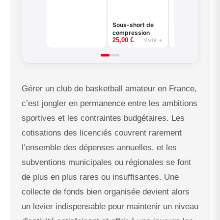
Good Game -
basketball -
–
22,00
€
Noir ou Blanc -
Good Game -
VOIR
25,00
€
BASKETBALL
Noir ou Blanc
Sous-short de
compression
25,00
€
VOIR →
Gérer un club de basketball amateur en France,
c’est jongler en permanence entre les ambitions
sportives et les contraintes budgétaires. Les
cotisations des licenciés couvrent rarement
l’ensemble des dépenses annuelles, et les
subventions municipales ou régionales se font
de plus en plus rares ou insuffisantes. Une
collecte de fonds bien organisée devient alors
un levier indispensable pour maintenir un niveau