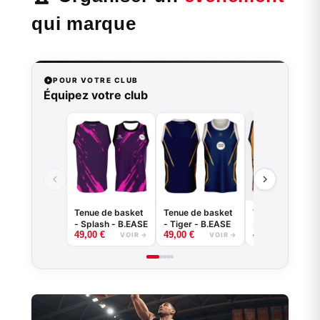
qui marque
POUR VOTRE CLUB
Équipez votre club
Tenue de basket
Tenue de basket
Tenue de baske
- Splash - B.EASE
- Tiger - B.EASE
- Griffe - B.EAS
49,00
€
49,00
€
49,00
€
VOIR →
VOIR →
VOIR