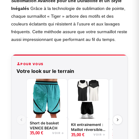
Sublimation Avancée pour une Durabilité et un Style
Inégalés
Grâce à la technologie de sublimation de pointe,
chaque surmaillot « Tiger » arbore des motifs et des
couleurs éclatants qui résistent à l’usure et aux lavages
fréquents. Cette méthode assure que votre surmaillot reste
aussi impressionnant que performant au fil du temps.
POUR VOUS
Votre look sur le terrain
Short de basket
Kit entrainement :
Collant 3/4 - 
VENICE BEACH
Maillot réversible
Game - Noir o
35,00
€
VOIR →
–
22,00
€
+ short
Blanc -
35,00
€
VOIR →
VO
25,00
€