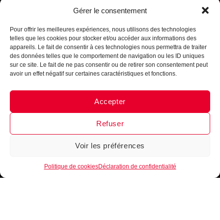
Assistant B.EASE
nouveautés, lancement de produits
!
Inscrits-toi
Gérer le consentement
● En ligne
maintenant !
Pour offrir les meilleures expériences, nous utilisons des technologies
telles que les cookies pour stocker et/ou accéder aux informations des
appareils. Le fait de consentir à ces technologies nous permettra de traiter
des données telles que le comportement de navigation ou les ID uniques
sur ce site. Le fait de ne pas consentir ou de retirer son consentement peut
avoir un effet négatif sur certaines caractéristiques et fonctions.
Je m'inscris
Accepter
Messenger
·
Instagram
Refuser
Voir les préférences
1
Politique de cookies
Déclaration de confidentialité