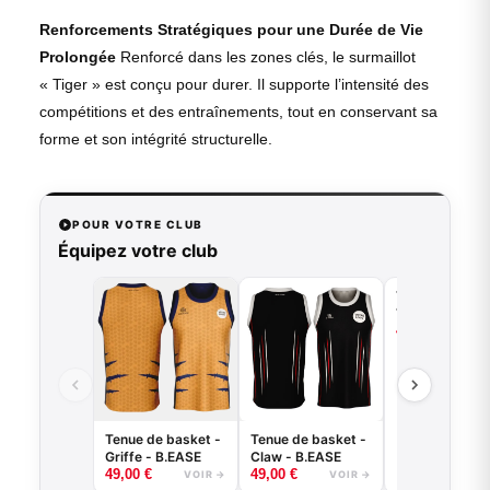
Renforcements Stratégiques pour une Durée de Vie
Prolongée
Renforcé dans les zones clés, le surmaillot
« Tiger » est conçu pour durer. Il supporte l’intensité des
compétitions et des entraînements, tout en conservant sa
forme et son intégrité structurelle.
POUR VOTRE CLUB
Équipez votre club
Tenue de bask
Tiger - B.EASE
49,00
€
VO
Tenue de basket -
Tenue de basket -
Griffe - B.EASE
Claw - B.EASE
49,00
€
49,00
€
VOIR →
VOIR →