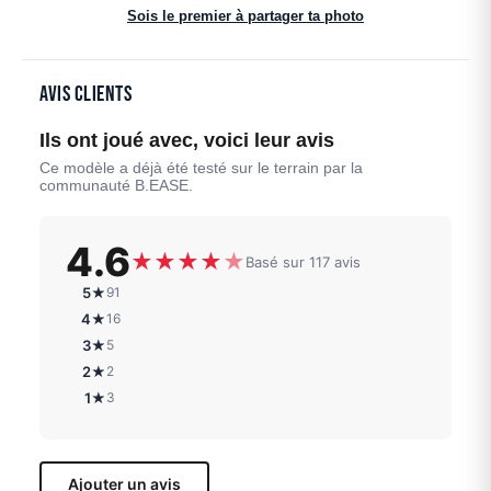
Sois le premier à partager ta photo
Avis clients
Ils ont joué avec, voici leur avis
Ce modèle a déjà été testé sur le terrain par la
communauté B.EASE.
4.6
★
★
★
★
★
Basé sur 117 avis
5★
91
4★
16
3★
5
2★
2
1★
3
Ajouter un avis