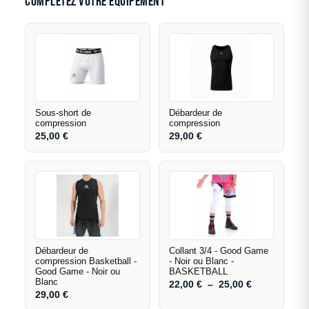
Complétez votre équipement
de jeu, quelle que soit sa marque. Si vous portez un
maillot compression en dessous, optez pour une
taille au-dessus de votre taille habituelle pour
garantir un confort optimal.
Sous-short de
Débardeur de
compression
compression
25,00
€
29,00
€
Débardeur de
Collant 3/4 - Good Game
compression Basketball -
- Noir ou Blanc -
Good Game - Noir ou
BASKETBALL
Blanc
22,00
€
–
25,00
€
29,00
€