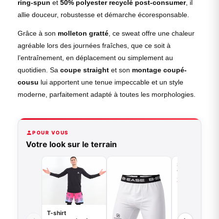
ring-spun
et
50% polyester recyclé post-consumer
, il
allie douceur, robustesse et démarche écoresponsable.
Grâce à son
molleton gratté
, ce sweat offre une chaleur
agréable lors des journées fraîches, que ce soit à
l’entraînement, en déplacement ou simplement au
quotidien. Sa
coupe straight
et son
montage coupé-
cousu
lui apportent une tenue impeccable et un style
moderne, parfaitement adapté à toutes les morphologies.
POUR VOUS
Votre look sur le terrain
Short de bask
VENICE BEAC
35,00
€
VO
T-shirt