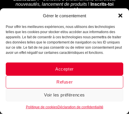
nouveautés, lancement de produits
!
Inscrits-toi
maintenant !
Assistant B.EASE
Gérer le consentement
● En ligne
Pour offrir les meilleures expériences, nous utilisons des technologies
telles que les cookies pour stocker et/ou accéder aux informations des
appareils. Le fait de consentir à ces technologies nous permettra de traiter
des données telles que le comportement de navigation ou les ID uniques
sur ce site. Le fait de ne pas consentir ou de retirer son consentement peut
Je m'inscris
avoir un effet négatif sur certaines caractéristiques et fonctions.
Accepter
Messenger
·
Instagram
Refuser
Voir les préférences
1
Politique de cookies
Déclaration de confidentialité