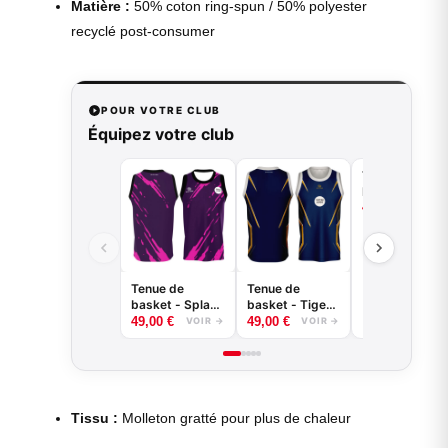
Matière :
50% coton ring-spun / 50% polyester
recyclé post-consumer
POUR VOTRE CLUB
Équipez votre club
Tenue de
basket - Griff
- B.EASE
49,00
€
VOIR
Tenue de
Tenue de
basket - Splash
basket - Tiger -
- B.EASE
B.EASE
49,00
€
49,00
€
VOIR →
VOIR →
Tissu :
Molleton gratté pour plus de chaleur