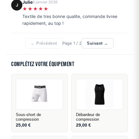
Julie
6 janvier 2026
J
★★★★★
Textile de tres bonne qualite, commande livree
rapidement, au top !
Page
1
/ 2
← Précédent
Suivant →
Complétez votre équipement
Sous-short de
Débardeur de
compression
compression
25,00
€
29,00
€