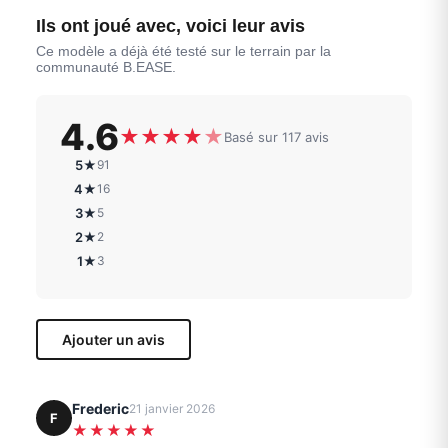
Ils ont joué avec, voici leur avis
Ce modèle a déjà été testé sur le terrain par la
communauté B.EASE.
4.6
★
★
★
★
★
Basé sur 117 avis
5★
91
4★
16
3★
5
2★
2
1★
3
Ajouter un avis
Frederic
21 janvier 2026
F
★★★★★