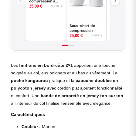
compression à
manches longues
35,00
€
VOIR →
basketball - Good
Game - Noir ou
Blanc
Sous-short de
compression
25,00
€
VOIR →
Les
finitions en bord-côte 2×1
apportent une touche
soignée au col, aux poignets et au bas du vêtement. La
poche kangourou
pratique et la
capuche doublée en
polycoton jersey
avec cordon plat ajoutent fonctionnalité
et confort. Une
bande de propreté en jersey ton sur ton
à l’intérieur du col finalise l’ensemble avec élégance.
Caractéristiques
Couleur :
Marine