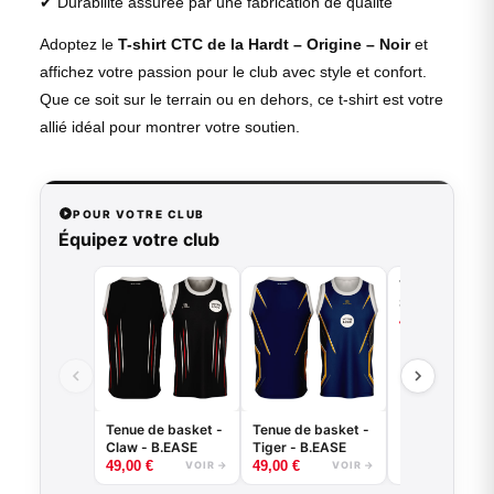
✔ Durabilité assurée par une fabrication de qualité
Adoptez le
T-shirt CTC de la Hardt – Origine – Noir
et
affichez votre passion pour le club avec style et confort.
Que ce soit sur le terrain ou en dehors, ce t-shirt est votre
allié idéal pour montrer votre soutien.
POUR VOTRE CLUB
Équipez votre club
Tenue de bask
Splash - B.EA
49,00
€
VO
Tenue de basket -
Tenue de basket -
Claw - B.EASE
Tiger - B.EASE
49,00
€
49,00
€
VOIR →
VOIR →