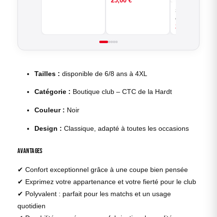
25,00
€
BASKETBALL
Sous-short de
compression
25,00
€
VO
Tailles :
disponible de 6/8 ans à 4XL
Catégorie :
Boutique club – CTC de la Hardt
Couleur :
Noir
Design :
Classique, adapté à toutes les occasions
Avantages
✔ Confort exceptionnel grâce à une coupe bien pensée
✔ Exprimez votre appartenance et votre fierté pour le club
✔ Polyvalent : parfait pour les matchs et un usage
quotidien