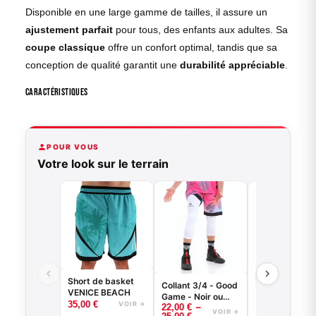
Disponible en une large gamme de tailles, il assure un
ajustement parfait
pour tous, des enfants aux adultes. Sa
coupe classique
offre un confort optimal, tandis que sa
conception de qualité garantit une
durabilité appréciable
.
Caractéristiques
POUR VOUS
Votre look sur le terrain
Short de basket
Collant 3/4 - Good
VENICE BEACH
Game - Noir ou
35,00
€
VOIR →
–
22,00
€
Blanc -
VOIR →