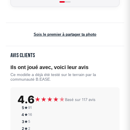
Sois le premier à partager ta photo
Avis clients
Ils ont joué avec, voici leur avis
Ce modèle a déjà été testé sur le terrain par la
communauté B.EASE.
4.6
★
★
★
★
★
Basé sur 117 avis
5★
91
4★
16
3★
5
2★
2