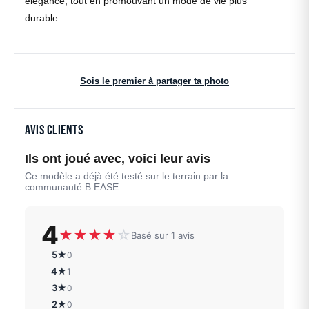
élégance, tout en promouvant un mode de vie plus
durable.
Sois le premier à partager ta photo
Avis clients
Ils ont joué avec, voici leur avis
Ce modèle a déjà été testé sur le terrain par la
communauté B.EASE.
4
★
★
★
★
☆
Basé sur 1 avis
5★
0
4★
1
3★
0
2★
0