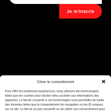
Je m'inscris
Assistant B.EASE
Gérer le consentement
● En ligne
Pour offrir les meilleures expériences, nous utilisons des technologies
telles que les cookies pour stocker et/ou accéder aux informations des
appareils. Le fait de consentir à ces technologies nous permettra de traiter
des données telles que le comportement de navigation ou les ID uniques
sur ce site. Le fait de ne pas consentir ou de retirer son consentement peut