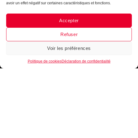
avoir un effet négatif sur certaines caractéristiques et fonctions.
Accepter
Messenger
·
Instagram
Refuser
Voir les préférences
1
Politique de cookies
Déclaration de confidentialité