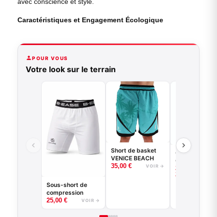
avec conscience et style.
Caractéristiques et Engagement Écologique
POUR VOUS
Votre look sur le terrain
Short de basket
Collant 3/4 - 
VENICE BEACH
Game - Noir o
35,00
€
VOIR →
–
22,00
€
Blanc -
VO
25,00
€
BASKETBALL
Sous-short de
compression
25,00
€
VOIR →