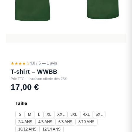
★★★★☆
4,0 / 5 — 1 avis
T-shirt – WWBB
Prix TTC · Livraison offerte dès 75€
17,00
€
Taille
S
M
L
XL
XXL
3XL
4XL
5XL
2/4 ANS
4/6 ANS
6/8 ANS
8/10 ANS
10/12 ANS
12/14 ANS