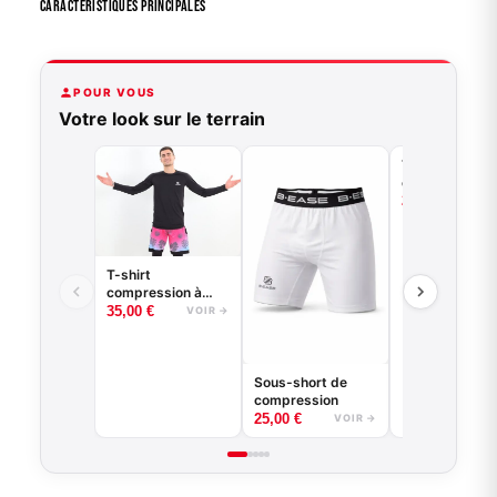
Caractéristiques Principales
POUR VOUS
Votre look sur le terrain
T-shirt de
compression
basketball - 
29,00
€
VO
Game - Noir o
Blanc
T-shirt
compression à
manches longues
35,00
€
VOIR →
basketball - Good
Game - Noir ou
Blanc
Sous-short de
compression
25,00
€
VOIR →