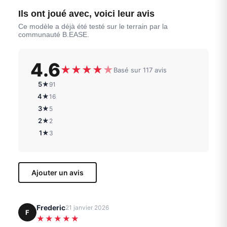
Ils ont joué avec, voici leur avis
Ce modèle a déjà été testé sur le terrain par la
communauté B.EASE.
4.6
★
★
★
★
★
Basé sur 117 avis
5★
91
4★
16
3★
5
2★
2
1★
3
Ajouter un avis
Frederic
21 janvier 2026
F
★★★★★