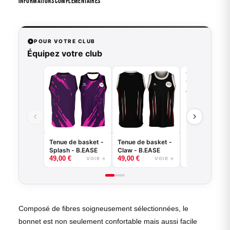
Informations Complémentaires
POUR VOTRE CLUB
Équipez votre club
Tenue de bask
Tiger - B.EASE
49,00
€
VO
Tenue de basket -
Tenue de basket -
Splash - B.EASE
Claw - B.EASE
49,00
€
49,00
€
VOIR →
VOIR →
Composé de fibres soigneusement sélectionnées, le
bonnet est non seulement confortable mais aussi facile