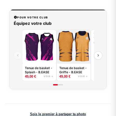
POUR VOTRE CLUB
Équipez votre club
Tenue de bask
Tiger - B.EASE
49,00
€
VO
Tenue de basket -
Tenue de basket -
Splash - B.EASE
Griffe - B.EASE
49,00
€
49,00
€
VOIR →
VOIR →
Sois le premier à partager ta photo