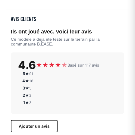
Avis clients
Ils ont joué avec, voici leur avis
Ce modèle a déjà été testé sur le terrain par la
communauté B.EASE.
4.6
★
★
★
★
★
Basé sur 117 avis
5★
91
4★
16
3★
5
2★
2
1★
3
Ajouter un avis