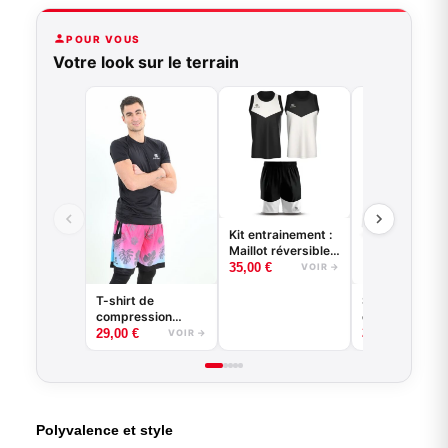
POUR VOUS
Votre look sur le terrain
Kit entrainement :
Maillot réversible
+ short
35,00
€
VOIR →
Sous-short de
T-shirt de
compression
compression
basketball - Good
25,00
€
29,00
€
VO
VOIR →
Game - Noir ou
Blanc
Polyvalence et style