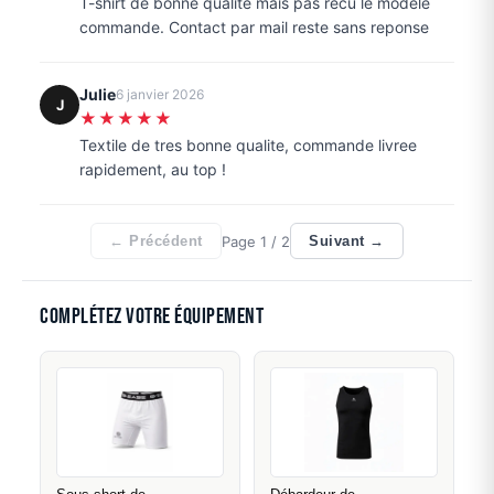
T-shirt de bonne qualite mais pas recu le modele
commande. Contact par mail reste sans reponse
Julie
6 janvier 2026
J
★★★★★
Textile de tres bonne qualite, commande livree
rapidement, au top !
Page
1
/ 2
← Précédent
Suivant →
Complétez votre équipement