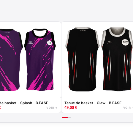
de basket - Splash - B.EASE
Tenue de basket - Claw - B.EASE
€
49,00
€
VOIR →
VOIR 