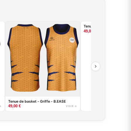
Tenue de basket - Rounded
49,00
€
Tenue de basket - Griffe - B.EASE
49,00
€
→
VOIR →