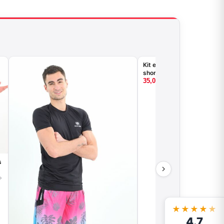
Kit entrainement : Maillot réversible +
short
35,00
€
s
→
★★★★
★
4.7