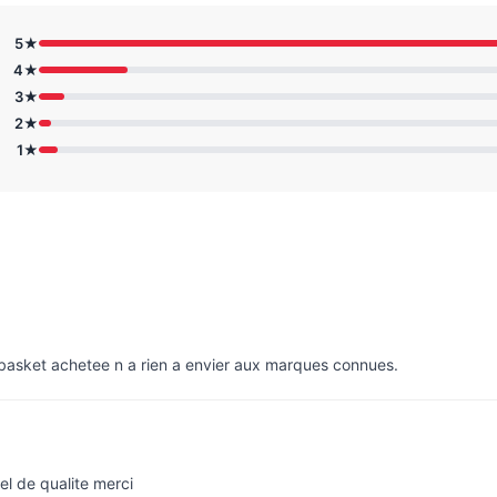
5★
4★
3★
2★
1★
e basket achetee n a rien a envier aux marques connues.
el de qualite merci