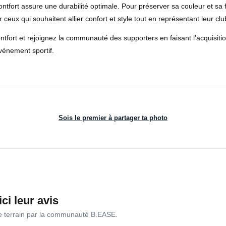
tfort assure une durabilité optimale. Pour préserver sa couleur et sa fo
ceux qui souhaitent allier confort et style tout en représentant leur club
tfort et rejoignez la communauté des supporters en faisant l’acquis
événement sportif.
Sois le premier à partager ta photo
ici leur avis
le terrain par la communauté B.EASE.