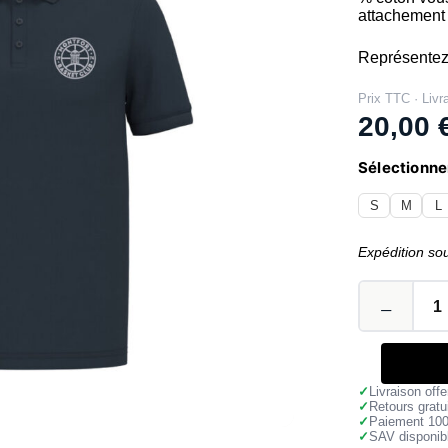
attachement 
Représentez
Prix TTC · Livr
20,00
Sélectionner
S
M
L
Expédition so
✓
Livraison off
✓
Retours gratu
✓
Paiement 10
✓
SAV disponibl