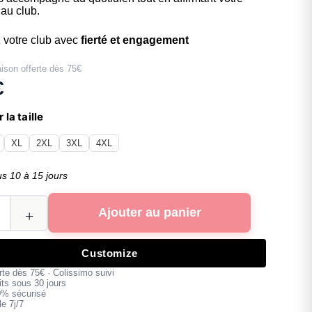
au club.
 votre club avec
fierté et engagement
aison offerte dès 75€
€
 la taille
XL
2XL
3XL
4XL
us 10 à 15 jours
Ajouter au panier
Customize
erte dès 75€ · Colissimo suivi
its sous 30 jours
0% sécurisé
e 7j/7