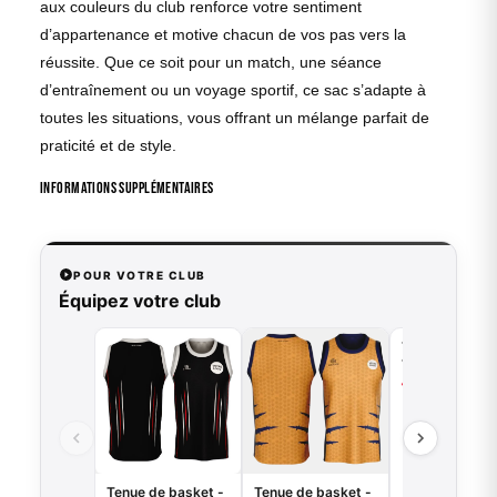
aux couleurs du club renforce votre sentiment
d’appartenance et motive chacun de vos pas vers la
réussite. Que ce soit pour un match, une séance
d’entraînement ou un voyage sportif, ce sac s’adapte à
toutes les situations, vous offrant un mélange parfait de
praticité et de style.
Informations supplémentaires
POUR VOTRE CLUB
Équipez votre club
Tenue de bask
Tiger - B.EASE
49,00
€
VO
Tenue de basket -
Tenue de basket -