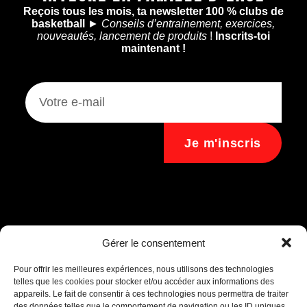
Reçois tous les mois, ta newsletter 100 % clubs de
basketball
►
Conseils d’entrainement, exercices,
nouveautés, lancement de produits
!
Inscrits-toi
maintenant !
Je m'inscris
Assistant B.EASE
Gérer le consentement
● En ligne
Pour offrir les meilleures expériences, nous utilisons des technologies
telles que les cookies pour stocker et/ou accéder aux informations des
appareils. Le fait de consentir à ces technologies nous permettra de traiter
des données telles que le comportement de navigation ou les ID uniques