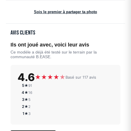
Sois le premier à partager ta photo
Avis clients
Ils ont joué avec, voici leur avis
Ce modèle a déjà été testé sur le terrain par la
communauté B.EASE.
4.6
★
★
★
★
★
Basé sur 117 avis
5★
91
4★
16
3★
5
2★
2
1★
3