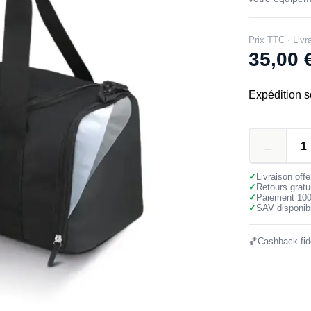
Prix TTC · Livr
35,00
Expédition s
✓
Livraison off
✓
Retours gratu
✓
Paiement 10
✓
SAV disponibl
🏀
Cashback fidé