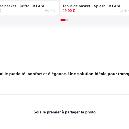
de basket - Griffe - B.EASE
Tenue de basket - Splash - B.EASE
€
49,00
€
VOIR →
VOIR 
llie praticité, confort et élégance. Une solution idéale pour tran
Sois le premier à partager ta photo