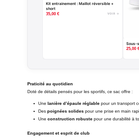
Kit entrainement : Maillot réversible +
short
35,00
€
VOIR →
Sous-s
25,00
Praticité au quotidien
Doté de détails pensés pour les sportifs, ce sac offre :
Une
lanière d’épaule réglable
pour un transport c
Des
poignées solides
pour une prise en main rapi
Une
construction robuste
pour une durabilité à t
Engagement et esprit de club