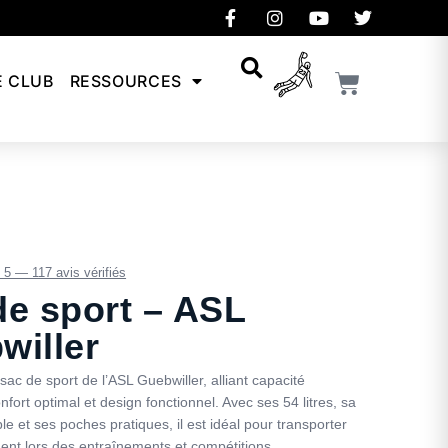
E CLUB
RESSOURCES
/ 5 — 117 avis vérifiés
de sport – ASL
willer
sac de sport de l’ASL Guebwiller, alliant capacité
fort optimal et design fonctionnel. Avec ses 54 litres, sa
ble et ses poches pratiques, il est idéal pour transporter
ent lors des entraînements et compétitions.