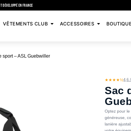
T DÉVELOPPÉ EN FRANCE
VÊTEMENTS CLUB
ACCESSOIRES
BOUTIQU
 sport – ASL Guebwiller
★★★★½
4,6 
Sac 
Gueb
Optez pour le 
généreuse, con
lanière ajusta
votre équipem