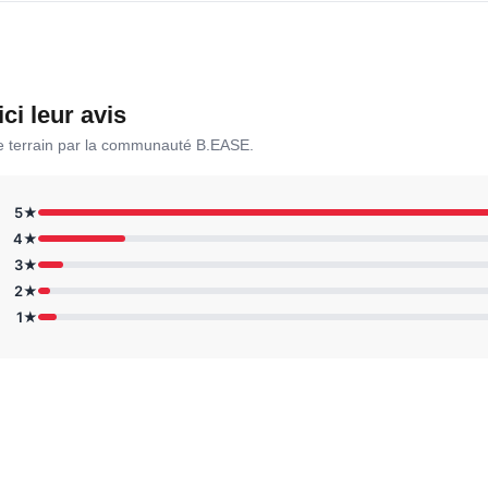
ici leur avis
le terrain par la communauté B.EASE.
5★
4★
3★
2★
1★