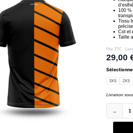
d’esth
100 % 
transpi
Tissu I
précis
Col et
Taille
Prix TTC · Livr
29,00
Sélectionner
3XS
2XS
Livraison sou