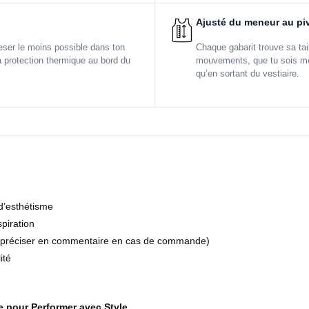
Ajusté du meneur au pi
peser le moins possible dans ton
Chaque gabarit trouve sa tail
a protection thermique au bord du
mouvements, que tu sois men
qu’en sortant du vestiaire.
 d’esthétisme
piration
ous préciser en commentaire en cas de commande)
ité
ue pour Performer avec Style