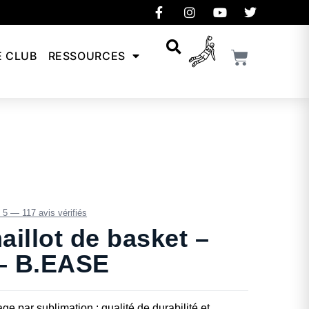
E CLUB
RESSOURCES
/ 5 — 117 avis vérifiés
illot de basket –
 – B.EASE
e par sublimation : qualité de durabilité et