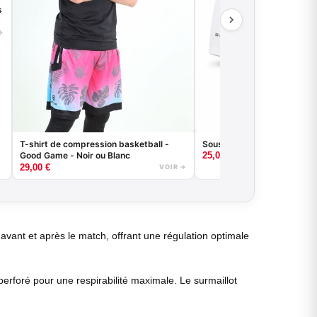
s
→
Sous-short de compressio
T-shirt de compression basketball -
Good Game - Noir ou Blanc
25,00
€
29,00
€
VOIR →
 avant et après le match, offrant une régulation optimale
perforé pour une respirabilité maximale. Le surmaillot