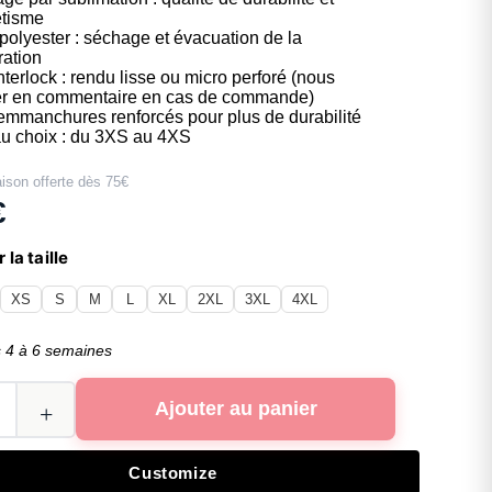
étisme
polyester : séchage et évacuation de la
ration
nterlock : rendu lisse ou micro perforé (nous
er en commentaire en cas de commande)
 emmanchures renforcés pour plus de durabilité
 au choix : du 3XS au 4XS
aison offerte dès 75€
€
 la taille
XS
S
M
L
XL
2XL
3XL
4XL
s 4 à 6 semaines
Ajouter au panier
Customize