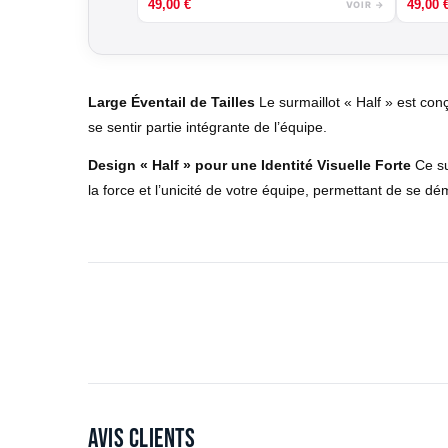
49,00
€
49,00
VOIR →
Large Éventail de Tailles
Le surmaillot « Half » est con
se sentir partie intégrante de l’équipe.
Design « Half » pour une Identité Visuelle Forte
Ce su
la force et l’unicité de votre équipe, permettant de se d
Avis clients