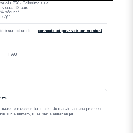
erte dès 75€ · Colissimo suivi
its sous 30 jours
0% sécurisé
e 7j/7
lité sur cet article —
connecte-toi pour voir ton montant
FAQ
ndes
accroc par-dessus ton maillot de match : aucune pression
ion sur le numéro, tu es prêt à entrer en jeu