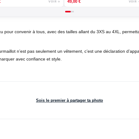
€
49,00
€
VOIR →
VOIR 
çu pour convenir à tous, avec des tailles allant du 3XS au 4XL, permetta
rmaillot n’est pas seulement un vêtement, c’est une déclaration d’appar
émarquer avec confiance et style.
Sois le premier à partager ta photo