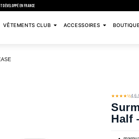
T DÉVELOPPÉ EN FRANCE
VÊTEMENTS CLUB
ACCESSOIRES
BOUTIQU
.EASE
★★★★½
4,6 
Surma
Half
marquag