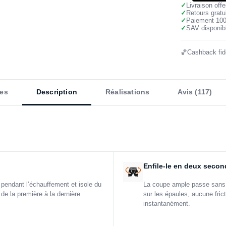
✓
Livraison off
✓
Retours gratu
✓
Paiement 10
✓
SAV disponibl
🏀
Cashback fidé
es
Description
Réalisations
Avis (117)
Enfile-le en deux seco
 pendant l’échauffement et isole du
La coupe ample passe sans 
 de la première à la dernière
sur les épaules, aucune frict
instantanément.