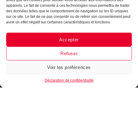
telles que les cookies pour stocker et/ou accéder aux informations des
appareils. Le fait de consentir à ces technologies nous permettra de traiter
des données telles que le comportement de navigation ou les ID uniques
sur ce site. Le fait de ne pas consentir ou de retirer son consentement peut
avoir un effet négatif sur certaines caractéristiques et fonctions.
Accepter
Messenger
·
Instagram
Refuser
Voir les préférences
1
Déclaration de confidentialité