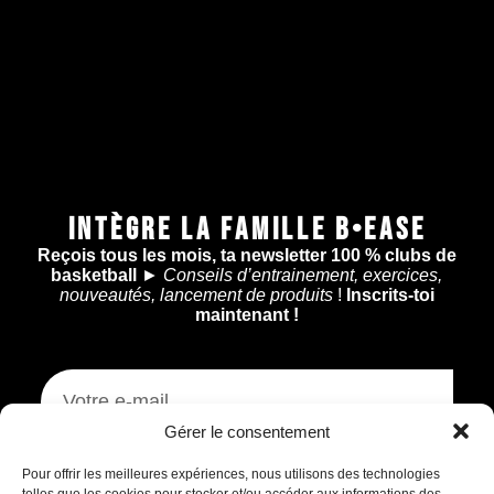
INTÈGRE LA FAMILLE B•EASE
Reçois tous les mois, ta newsletter 100 % clubs de
basketball
►
Conseils d’entrainement, exercices,
nouveautés, lancement de produits
!
Inscrits-toi
maintenant !
Assistant B.EASE
Gérer le consentement
● En ligne
Je m'inscris
Pour offrir les meilleures expériences, nous utilisons des technologies