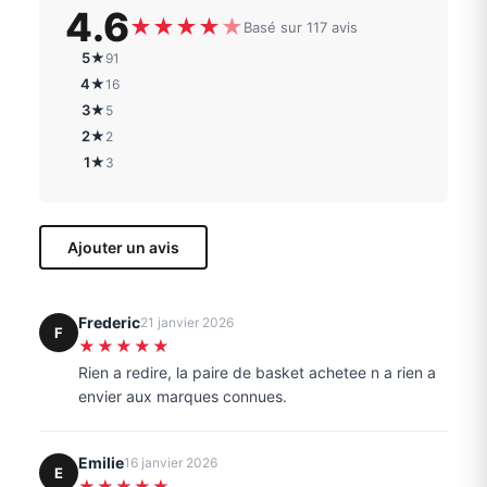
4.6
★
★
★
★
★
Basé sur 117 avis
5★
91
4★
16
3★
5
2★
2
1★
3
Ajouter un avis
Frederic
21 janvier 2026
F
★★★★★
Rien a redire, la paire de basket achetee n a rien a
envier aux marques connues.
Emilie
16 janvier 2026
E
★★★★★