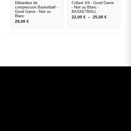
Débardeur de
Collant 3/4 - Good Game
compression Basketball -
- Noir ou Blanc -
Good Game - Noir ou
BASKETBALL
Blanc
22,00
€
–
25,00
€
29,00
€