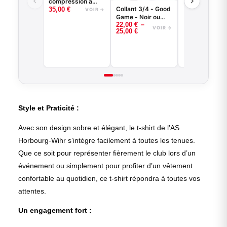
compression à
Collant 3/4 - Good
manches longues
35,00
€
VOIR →
Game - Noir ou
basketball - Good
–
22,00
€
Blanc -
Game - Noir ou
VOIR →
25,00
€
BASKETBALL
Blanc
Style et Praticité :
Avec son design sobre et élégant, le t-shirt de l’AS
Horbourg-Wihr s’intègre facilement à toutes les tenues.
Que ce soit pour représenter fièrement le club lors d’un
événement ou simplement pour profiter d’un vêtement
confortable au quotidien, ce t-shirt répondra à toutes vos
attentes.
Un engagement fort :