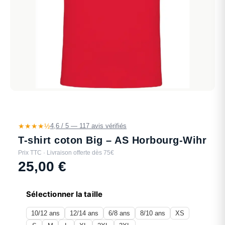
★★★★½
4,6 / 5 — 117 avis vérifiés
T-shirt coton Big – AS Horbourg-Wihr
Prix TTC · Livraison offerte dès 75€
25,00
€
Sélectionner la taille
10/12 ans
12/14 ans
6/8 ans
8/10 ans
XS