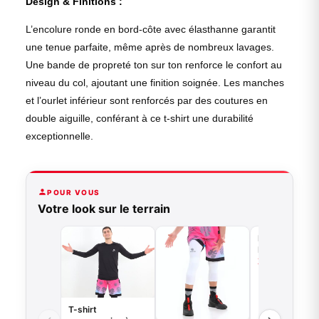
Design & Finitions :
L’encolure ronde en bord-côte avec élasthanne garantit
une tenue parfaite, même après de nombreux lavages.
Une bande de propreté ton sur ton renforce le confort au
niveau du col, ajoutant une finition soignée. Les manches
et l’ourlet inférieur sont renforcés par des coutures en
double aiguille, conférant à ce t-shirt une durabilité
exceptionnelle.
POUR VOUS
Votre look sur le terrain
Kit entrainemen
Maillot réversi
+ short
35,00
€
VO
T-shirt