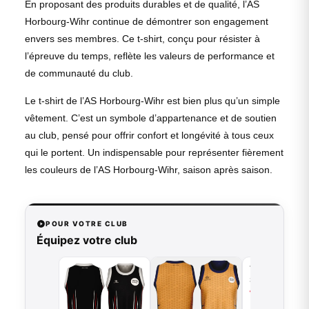
En proposant des produits durables et de qualité, l’AS
Horbourg-Wihr continue de démontrer son engagement
envers ses membres. Ce t-shirt, conçu pour résister à
l’épreuve du temps, reflète les valeurs de performance et
de communauté du club.
Le t-shirt de l’AS Horbourg-Wihr est bien plus qu’un simple
vêtement. C’est un symbole d’appartenance et de soutien
au club, pensé pour offrir confort et longévité à tous ceux
qui le portent. Un indispensable pour représenter fièrement
les couleurs de l’AS Horbourg-Wihr, saison après saison.
POUR VOTRE CLUB
Équipez votre club
Tenue de bask
Splash - B.EA
49,00
€
VO