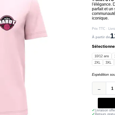
l'élégance. D
parfait et un
communauté
iconique.
Prix TTC · Livr
1
À partir de
Sélectionner
10/12 ans
2XL
3XL
Expédition so
✓
Livraison off
✓
Retours gratu