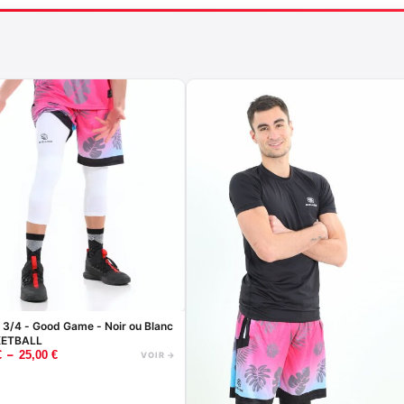
t 3/4 - Good Game - Noir ou Blanc
KETBALL
–
€
25,00
€
VOIR →