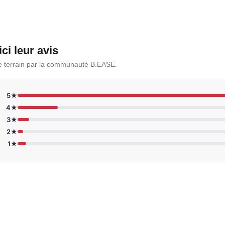
ici leur avis
le terrain par la communauté B.EASE.
5★
4★
3★
2★
1★