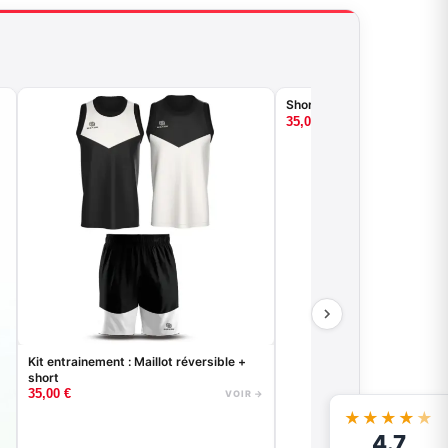
Short de basket VENICE B
35,00
€
Kit entrainement : Maillot réversible +
short
35,00
€
VOIR →
★★★★
★
4.7