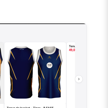
Tenue de basket - Wave - 
49,00
€
Tenue de basket - Tiger - B.EASE