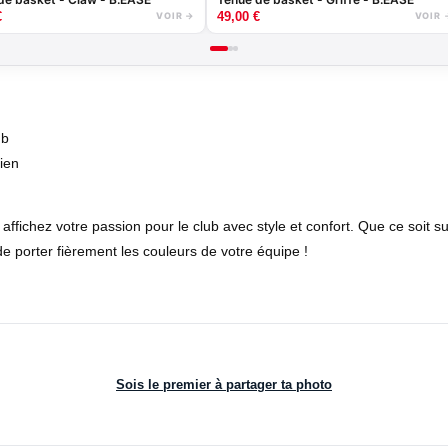
€
49,00
€
VOIR →
VOIR 
ub
dien
 affichez votre passion pour le club avec style et confort. Que ce soit sur 
 porter fièrement les couleurs de votre équipe !
Sois le premier à partager ta photo