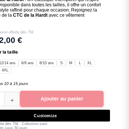
isponible dans toutes les tailles, il offre un confort
 style raffiné pour chaque occasion. Rejoignez la
 de la
CTC de la Hardt
avec ce vêtement
aison offerte dès 75€
2,00
€
 la taille
12/14 ans
6/8 ans
8/10 ans
S
M
L
XL
4XL
us 10 à 15 jours
Ajouter au panier
Customize
erte dès 75€ · Colissimo suivi
its sous 30 jours