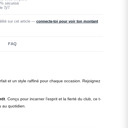
0% sécurisé
e 7j/7
lité sur cet article —
connecte-toi pour voir ton montant
FAQ
arfait et un style raffiné pour chaque occasion. Rejoignez
rdt
. Conçu pour incarner l’esprit et la fierté du club, ce t-
u au quotidien.