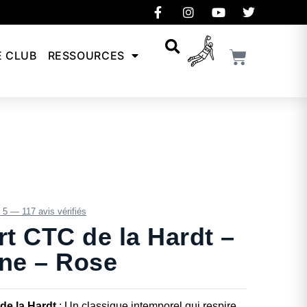
E CLUB
RESSOURCES
/ 5 — 117 avis vérifiés
rt CTC de la Hardt –
ine – Rose
de la Hardt
: Un classique intemporel qui respire