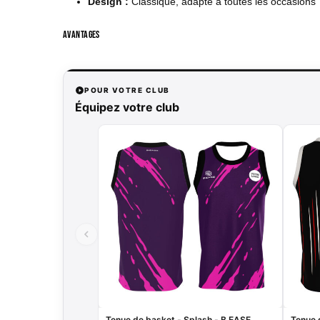
Design :
Classique, adapté à toutes les occasions
Avantages
POUR VOTRE CLUB
Équipez votre club
Tenue de basket - Splash - B.EASE
Tenue 