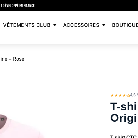
T DÉVELOPPÉ EN FRANCE
VÊTEMENTS CLUB
ACCESSOIRES
BOUTIQU
gine – Rose
★★★★½
4,6 
T-shi
Orig
T-shirt CTC 