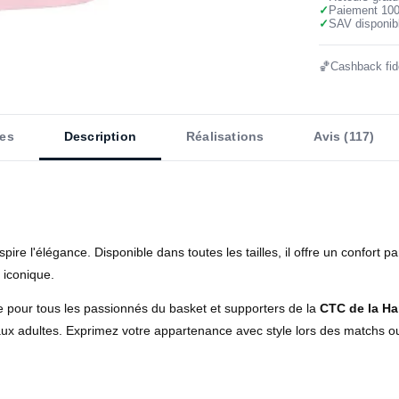
✓
Paiement 10
✓
SAV disponibl
🏀
Cashback fidé
es
Description
Réalisations
Avis (117)
pire l'élégance. Disponible dans toutes les tailles, il offre un confort p
iconique.
e pour tous les passionnés du basket et supporters de la
CTC de la Ha
 aux adultes. Exprimez votre appartenance avec style lors des matchs o