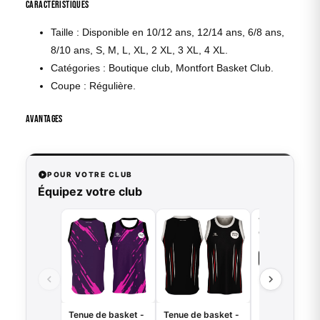
Caractéristiques
Taille : Disponible en 10/12 ans, 12/14 ans, 6/8 ans,
8/10 ans, S, M, L, XL, 2 XL, 3 XL, 4 XL.
Catégories : Boutique club, Montfort Basket Club.
Coupe : Régulière.
Avantages
POUR VOTRE CLUB
Équipez votre club
Tenue de bask
Griffe - B.EAS
VO
49,00
€
Tenue de basket -
Tenue de basket -