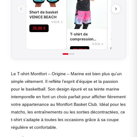
Short de basket
VENICE BEACH
VOIR →
35,00
€
Sous-short de
T-shirt de
compression
compression
basketball - Good
VO
VOIR →
Game - Noir ou
25,00
€
29,00
€
Blanc
Le T-shirt Montfort – Origine – Marine est bien plus qu’un
simple vêtement. Il reflète l’esprit d’équipe et la passion
pour le basketball. Son design épuré et sa teinte marine
intemporelle en font un choix parfait pour afficher fièrement
votre appartenance au Montfort Basket Club. Idéal pour les
matchs, les entraînements ou les sorties décontractées, ce
t-shirt s’adapte à toutes les occasions grâce à sa coupe
régulière et confortable.