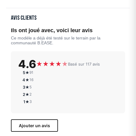
Avis clients
Ils ont joué avec, voici leur avis
Ce modèle a déjà été testé sur le terrain par la
communauté B.EASE.
4.6
★
★
★
★
★
Basé sur 117 avis
5★
91
4★
16
3★
5
2★
2
1★
3
Ajouter un avis