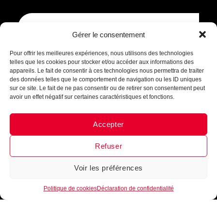
Assistant B.EASE
Gérer le consentement
● En ligne
Pour offrir les meilleures expériences, nous utilisons des technologies
Je m'inscris
telles que les cookies pour stocker et/ou accéder aux informations des
appareils. Le fait de consentir à ces technologies nous permettra de traiter
des données telles que le comportement de navigation ou les ID uniques
sur ce site. Le fait de ne pas consentir ou de retirer son consentement peut
avoir un effet négatif sur certaines caractéristiques et fonctions.
Accepter
Messenger
·
Instagram
Refuser
Voir les préférences
1
Politique de cookies
Déclaration de confidentialité