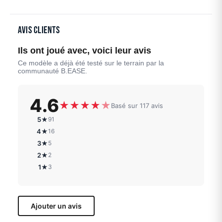
Avis clients
Ils ont joué avec, voici leur avis
Ce modèle a déjà été testé sur le terrain par la
communauté B.EASE.
4.6
★
★
★
★
★
Basé sur 117 avis
5★
91
4★
16
3★
5
2★
2
1★
3
Ajouter un avis