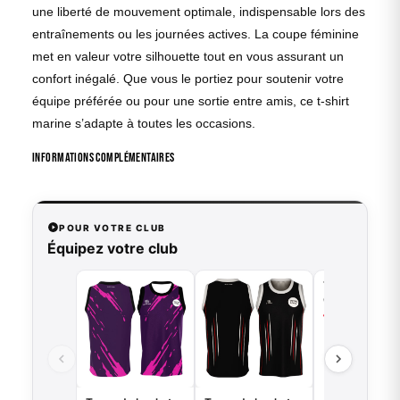
une liberté de mouvement optimale, indispensable lors des
entraînements ou les journées actives. La coupe féminine
met en valeur votre silhouette tout en vous assurant un
confort inégalé. Que vous le portiez pour soutenir votre
équipe préférée ou pour une sortie entre amis, ce t-shirt
marine s’adapte à toutes les occasions.
Informations complémentaires
POUR VOTRE CLUB
Équipez votre club
Tenue de bask
Griffe - B.EAS
49,00
€
VO