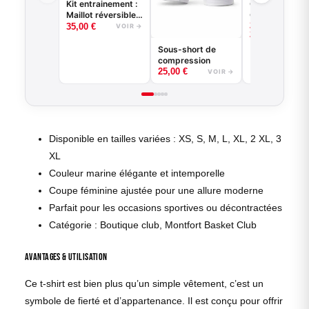
Kit entrainement :
Collant 3/4 - 
Maillot réversible
Game - Noir o
–
22,00
€
+ short
Blanc -
35,00
€
VOIR →
VO
25,00
€
BASKETBALL
Sous-short de
compression
25,00
€
VOIR →
Disponible en tailles variées : XS, S, M, L, XL, 2 XL, 3
XL
Couleur marine élégante et intemporelle
Coupe féminine ajustée pour une allure moderne
Parfait pour les occasions sportives ou décontractées
Catégorie : Boutique club, Montfort Basket Club
Avantages & Utilisation
Ce t-shirt est bien plus qu’un simple vêtement, c’est un
symbole de fierté et d’appartenance. Il est conçu pour offrir