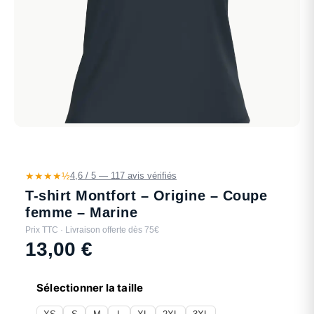
★★★★½
4,6 / 5 — 117 avis vérifiés
T-shirt Montfort – Origine – Coupe
femme – Marine
Prix TTC · Livraison offerte dès 75€
13,00
€
Sélectionner la taille